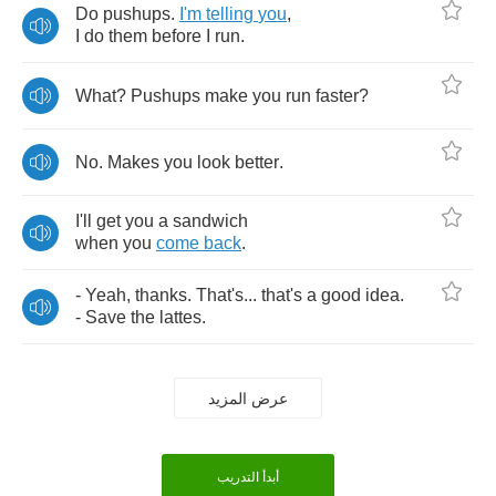
Do
pushups
.
I'm
telling
you
,
I
do
them
before
I
run
.
What
?
Pushups
make
you
run
faster
?
No
.
Makes
you
look
better
.
I'll
get
you
a
sandwich
when
you
come
back
.
-
Yeah
,
thanks
.
That's
...
that's
a
good
idea
.
-
Save
the
lattes
.
عرض المزيد
أبدأ التدريب