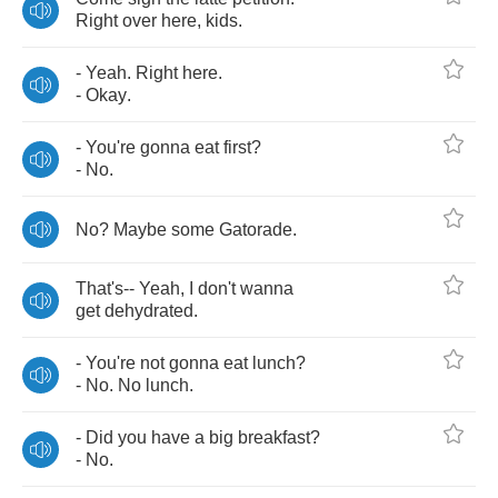
Right
over
here
,
kids
.
-
Yeah
.
Right
here
.
-
Okay
.
-
You're
gonna
eat
first
?
-
No
.
No
?
Maybe
some
Gatorade
.
That's
--
Yeah
,
I
don't
wanna
get
dehydrated
.
-
You're
not
gonna
eat
lunch
?
-
No
.
No
lunch
.
-
Did
you
have
a
big
breakfast
?
-
No
.