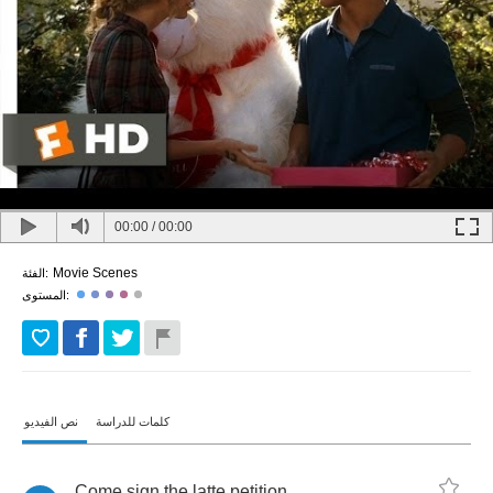
00:00
/
00:00
Movie Scenes
الفئة:
المستوى:
كلمات للدراسة
نص الفيديو
Come
sign
the
latte
petition
.