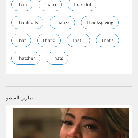
Than
Thank
Thankful
Thankfully
Thanks
Thanksgiving
That
That'd
That'll
That's
Thatcher
Thats
تمارين الفيديو