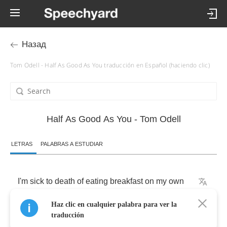
Назад
Tom Odell - Half As Good As You traducción en Español (haciendo clic)
Half As Good As You - Tom Odell
LETRAS
PALABRAS A ESTUDIAR
I'm
sick
to
death
of
eating
breakfast
on
my
own
Haz clic en cualquier palabra para ver la
Starting
out
my
daily
blues
traducción