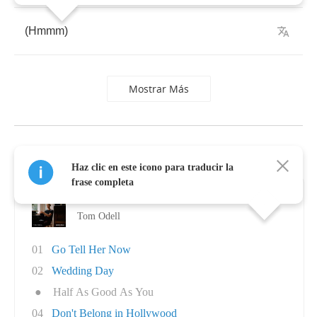
(
Hmmm
)
Mostrar Más
Álbumes de Tom Odell
Haz clic en este icono para traducir la
frase completa
Jubilee Road
Tom Odell
01
Go Tell Her Now
02
Wedding Day
●
Half As Good As You
04
Don't Belong in Hollywood