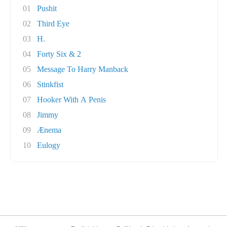
01
Pushit
02
Third Eye
03
H.
04
Forty Six & 2
05
Message To Harry Manback
06
Stinkfist
07
Hooker With A Penis
08
Jimmy
09
Ænema
10
Eulogy