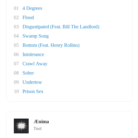
01
4 Degrees
02
Flood
03
Disgustipated (Feat. Bill The Landlord)
04
Swamp Song
05
Bottom (Feat. Henry Rollins)
06
Intolerance
07
Crawl Away
08
Sober
09
Undertow
10
Prison Sex
Ænima
Tool