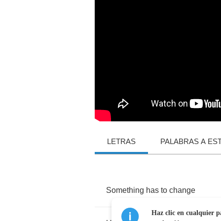
LETRAS
PALABRAS A ES
Something
has
to
change
Haz clic en cualquier p