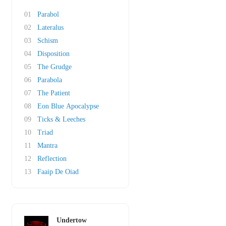
01
Parabol
02
Lateralus
03
Schism
04
Disposition
05
The Grudge
06
Parabola
07
The Patient
08
Eon Blue Apocalypse
09
Ticks & Leeches
10
Triad
11
Mantra
12
Reflection
13
Faaip De Oiad
Undertow