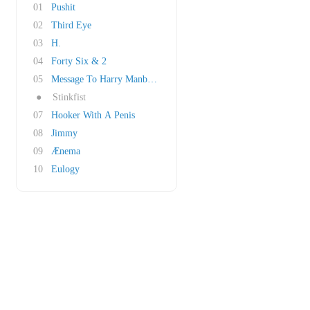
01
Pushit
02
Third Eye
03
H.
04
Forty Six & 2
05
Message To Harry Manback
●
Stinkfist
07
Hooker With A Penis
08
Jimmy
09
Ænema
10
Eulogy