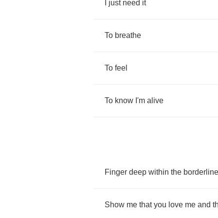
I
just
need
it
To
breathe
To
feel
To
know
I'm
alive
Finger
deep
within
the
borderlin
Show
me
that
you
love
me
and
t