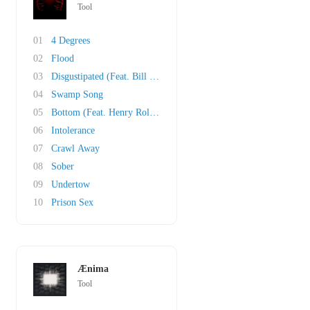
Tool
01
4 Degrees
02
Flood
03
Disgustipated (Feat. Bill The Landlord)
04
Swamp Song
05
Bottom (Feat. Henry Rollins)
06
Intolerance
07
Crawl Away
08
Sober
09
Undertow
10
Prison Sex
Ænima
Tool