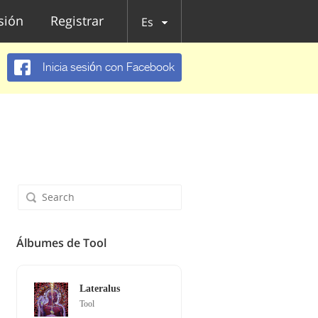
esión
Registrar
Es
Inicia sesión con Facebook
Álbumes de Tool
Lateralus
Tool