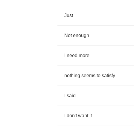
Just
Not
enough
I
need
more
nothing
seems
to
satisfy
I
said
I
don't
want
it