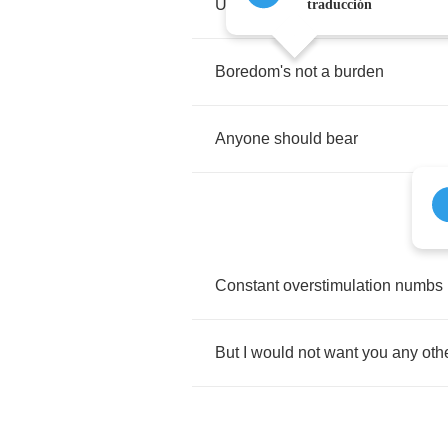
Undeniable
dilemma
traducción
Boredom's
not
a
burden
Anyone
should
bear
Constant
overstimulation
numbs
But
I
would
not
want
you
any
oth