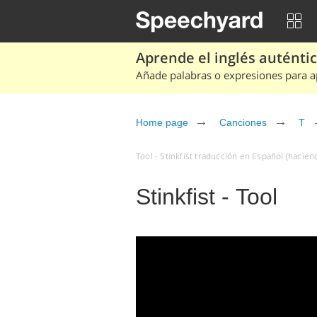
Aprende el inglés auténtico
Añade palabras o expresiones para ap
Home page
Canciones
T
Tool - Stinkfist traducción en Español (haciend
Stinkfist - Tool