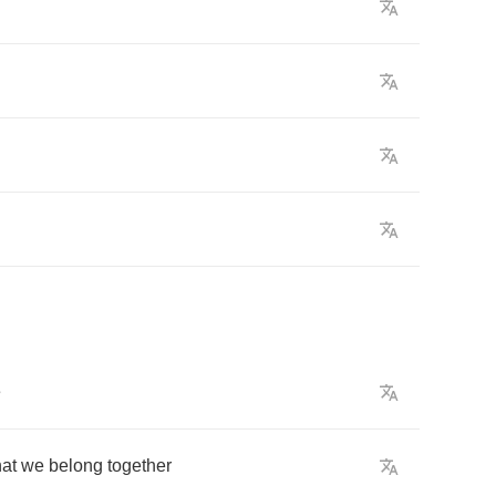
e
hat
we
belong
together