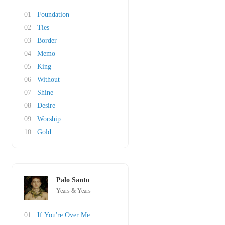
01
Foundation
02
Ties
03
Border
04
Memo
05
King
06
Without
07
Shine
08
Desire
09
Worship
10
Gold
Palo Santo
Years & Years
01
If You're Over Me