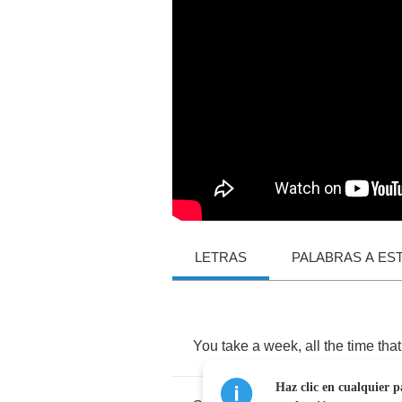
LETRAS
PALABRAS A ES
You
take
a
week
,
all
the
time
that
Haz clic en cualquier p