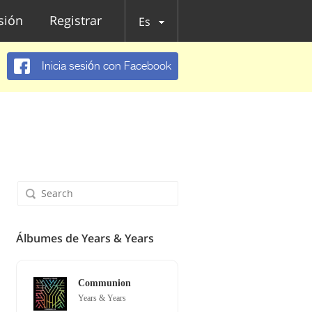
esión
Registrar
Es
Inicia sesión con Facebook
Álbumes de Years & Years
Communion
Years & Years