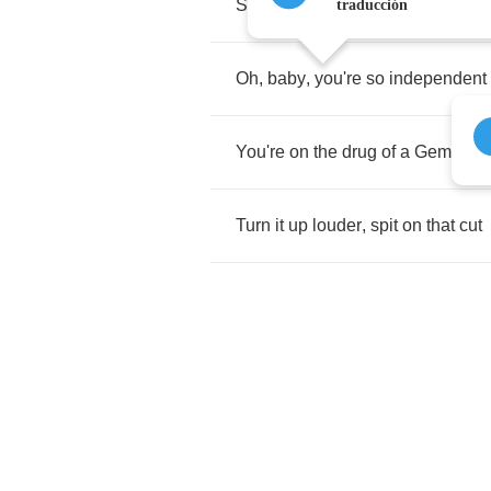
Shattering
glass
and
a
lover
or
t
traducción
Oh
,
baby
,
you're
so
independent
You're
on
the
drug
of
a
Gemini
c
Turn
it
up
louder
,
spit
on
that
cut