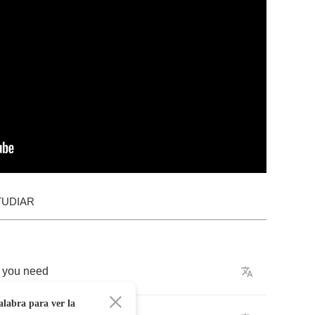
TUDIAR
you
need
alabra para ver la