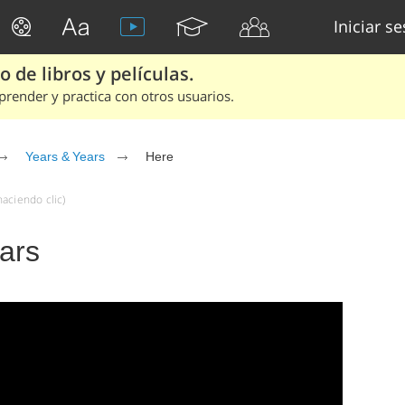
Iniciar s
 de libros y películas.
render y practica con otros usuarios.
Years & Years
Here
aciendo clic)
ars