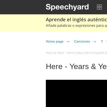
Aprende el inglés auténtico
Añade palabras o expresiones para ap
Home page
Canciones
Y
Years & Years - Here traducción en Español (h
Here - Years & Ye