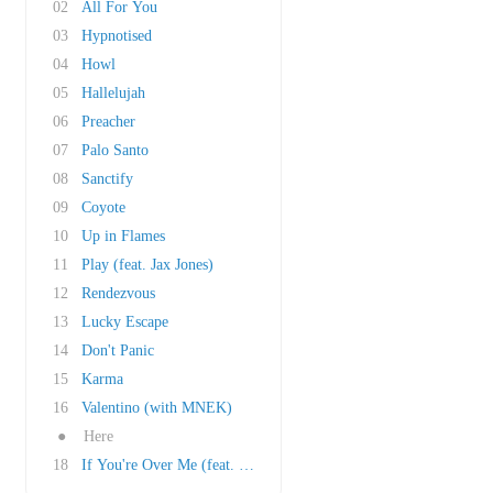
02
All For You
03
Hypnotised
04
Howl
05
Hallelujah
06
Preacher
07
Palo Santo
08
Sanctify
09
Coyote
10
Up in Flames
11
Play (feat. Jax Jones)
12
Rendezvous
13
Lucky Escape
14
Don't Panic
15
Karma
16
Valentino (with MNEK)
●
Here
18
If You're Over Me (feat. Key from SHINee)