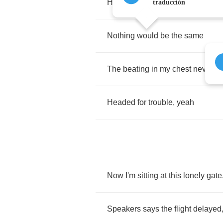
History
in
the
making
traducción
Nothing
would
be
the
same
The
beating
in
my
chest
never
fel
Headed
for
trouble
,
yeah
Now
I'm
sitting
at
this
lonely
gate
Speakers
says
the
flight
delayed