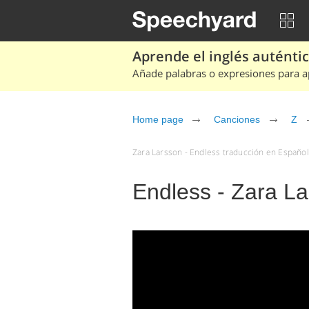
Aprende el inglés auténtico
Añade palabras o expresiones para ap
Home page
Canciones
Z
Zara Larsson - Endless traducción en Español 
Endless - Zara L