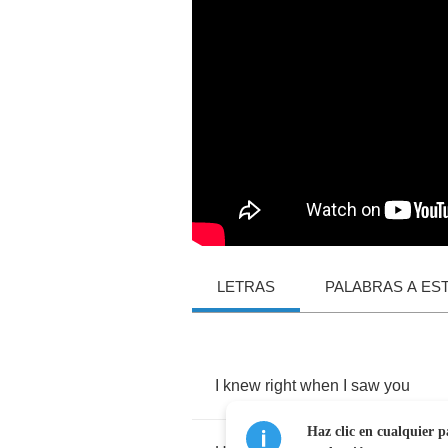
LETRAS
PALABRAS A ES
I
knew
right
when
I
saw
you
Haz clic en cualquier p