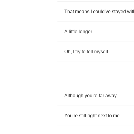
That
means
I
could've
stayed
wit
A
little
longer
Oh
,
I
try
to
tell
myself
Although
you're
far
away
You're
still
right
next
to
me