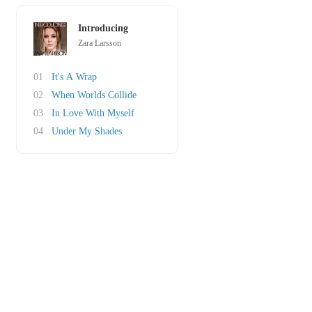
Introducing
Zara Larsson
01
It's A Wrap
02
When Worlds Collide
03
In Love With Myself
04
Under My Shades