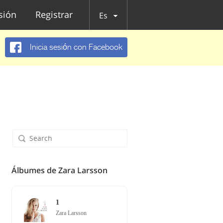
esión
Registrar
Es
Inicia sesión con Facebook
Álbumes de Zara Larsson
1
Zara Larsson