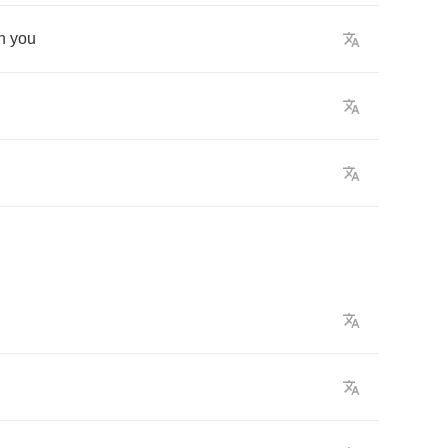
h
you