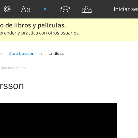
Iniciar s
 de libros y películas.
render y practica con otros usuarios.
Zara Larsson
Endless
(haciendo clic)
arsson