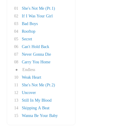
01
She's Not Me (Pt.1)
02
If I Was Your Girl
03
Bad Boys
04
Rooftop
05
Secret
06
Can't Hold Back
07
Never Gonna Die
08
Carry You Home
●
Endless
10
Weak Heart
11
She's Not Me (Pt.2)
12
Uncover
13
Still In My Blood
14
Skipping A Beat
15
Wanna Be Your Baby