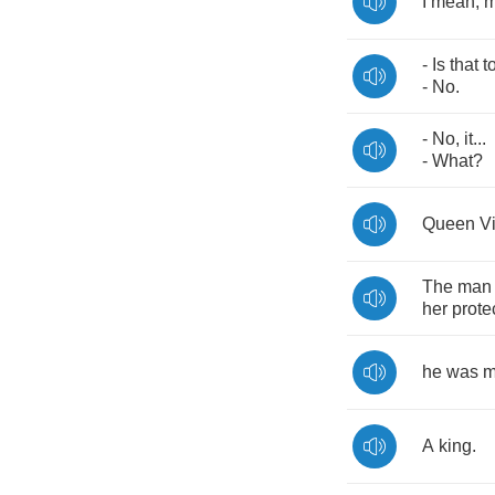
I
mean
,
m
-
Is
that
t
-
No
.
-
No
,
it
...
-
What
?
Queen
Vi
The
man
her
prote
he
was
m
A
king
.