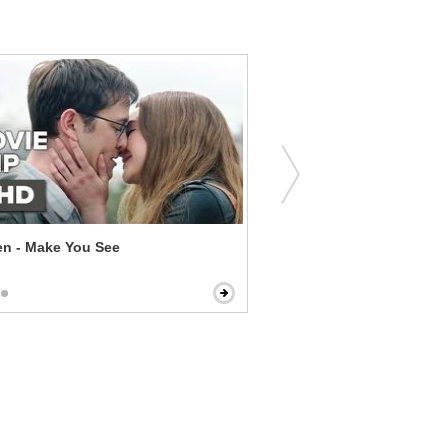
n - Make You See
Southbound - Mystery Mea