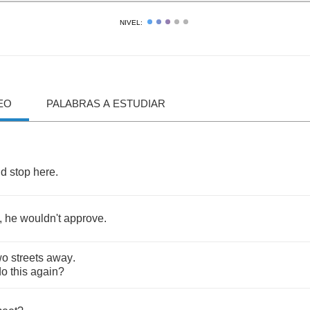
NIVEL:
EO
PALABRAS A ESTUDIAR
ld
stop
here
.
,
he
wouldn't
approve
.
wo
streets
away
.
do
this
again
?