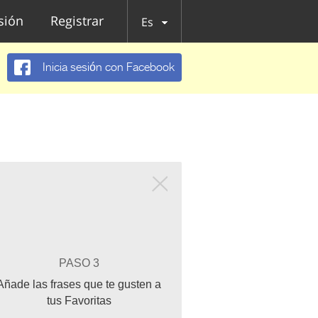
esión
Registrar
Es
Inicia sesión con Facebook
PASO 3
Añade las frases que te gusten a
tus Favoritas