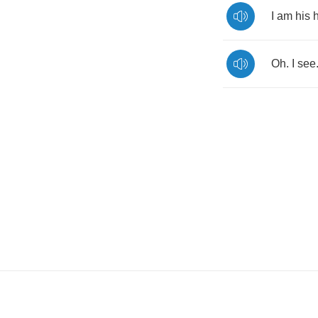
I
am
his
h
Oh
.
I
see