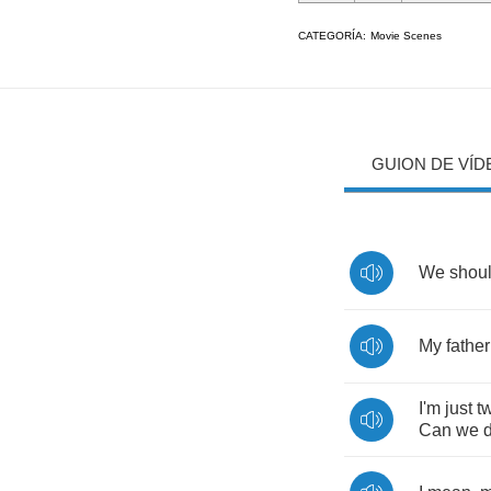
CATEGORÍA:
Movie Scenes
GUION DE VÍD
We
shou
My
father
I'm
just
t
Can
we