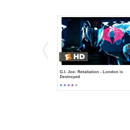
g Star
G.I. Joe: Retaliation - London is
Destroyed