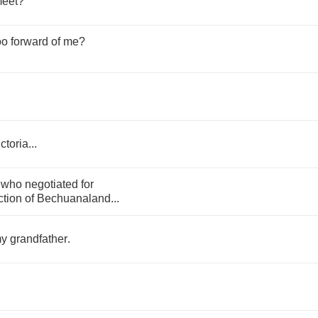
eet
?
oo
forward
of
me
?
ctoria
...
who
negotiated
for
ction
of
Bechuanaland
...
y
grandfather
.