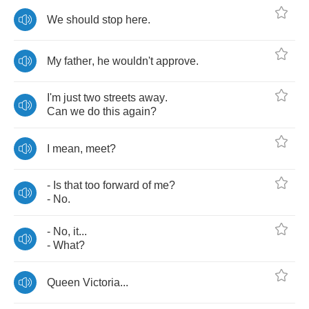
We
should
stop
here
.
My
father
,
he
wouldn't
approve
.
I'm
just
two
streets
away
.
Can
we
do
this
again
?
I
mean
,
meet
?
-
Is
that
too
forward
of
me
?
-
No
.
-
No
,
it
...
-
What
?
Queen
Victoria
...