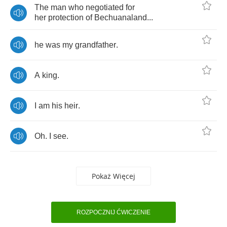
The
man
who
negotiated
for
her
protection
of
Bechuanaland
...
he
was
my
grandfather
.
A
king
.
I
am
his
heir
.
Oh
.
I
see
.
Pokaż Więcej
ROZPOCZNIJ ĆWICZENIE