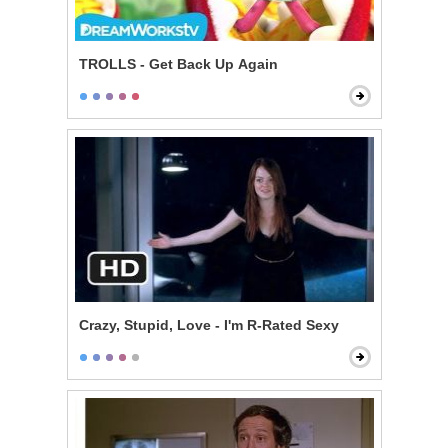
TROLLS - Get Back Up Again
Crazy, Stupid, Love - I'm R-Rated Sexy