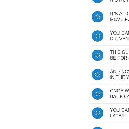
IT'S
NOT
IT'S
A
PO
MOVE
F
YOU
CA
DR
.
VEN
THIS
GU
BE
FOR
AND
NO
IN
THE
ONCE
W
BACK
O
YOU
CA
LATER
.