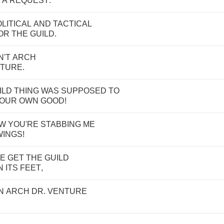
A
REQUEST
.
LITICAL
AND
TACTICAL
OR
THE
GUILD
.
N'T
ARCH
TURE
.
ILD
THING
WAS
SUPPOSED
TO
OUR
OWN
GOOD
!
W
YOU'RE
STABBING
ME
WINGS
!
E
GET
THE
GUILD
N
ITS
FEET
,
N
ARCH
DR
.
VENTURE