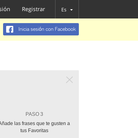
esión
Registrar
Es
Inicia sesión con Facebook
PASO 3
Añade las frases que te gusten a
tus Favoritas