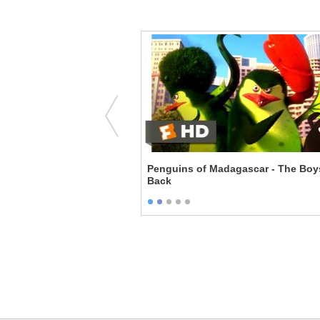
ter - Puss Let Himself Go
Penguins of Madagascar - The Boy
Back