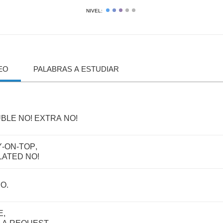
NIVEL:
EO
PALABRAS A ESTUDIAR
BLE
NO
!
EXTRA
NO
!
Y
-
ON
-
TOP
,
LATED
NO
!
NO
.
E
,