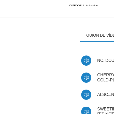
CATEGORÍA:
Animation
GUION DE VÍD
NO
.
DOU
CHERR
GOLD
-
P
ALSO
...
SWEETI