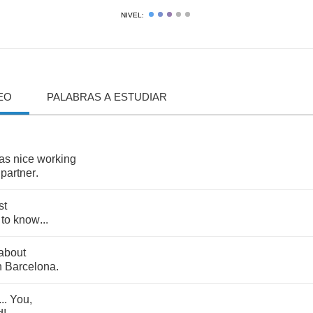
NIVEL:
EO
PALABRAS A ESTUDIAR
as
nice
working
,
partner
.
st
to
know
...
about
n
Barcelona
.
...
You
,