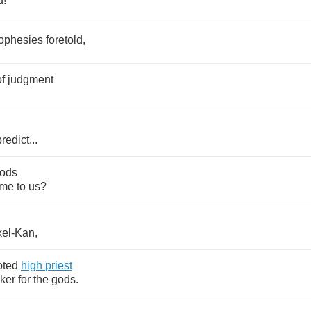
d
!
ophesies
foretold
,
of
judgment
predict
...
ods
ome
to
us
?
,
el
-
Kan
,
oted
high
priest
ker
for
the
gods
.