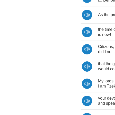
f
...
Behol
As
the
pr
the
time
is
now
!
Citizens
,
did
I
not
that
the
g
would
c
My
lords
I
am
Tzek
your
dev
and
spea