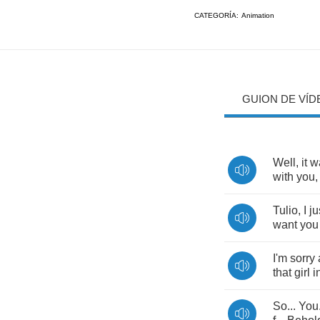
CATEGORÍA:
Animation
GUION DE VÍD
Well
,
it
w
with
you
Tulio
,
I
ju
want
you
I'm
sorry
that
girl
i
So
...
You