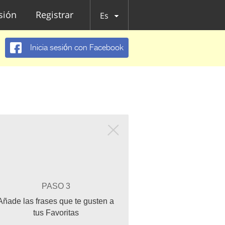
esión
Registrar
Es
Inicia sesión con Facebook
PASO 3
Añade las frases que te gusten a
tus Favoritas