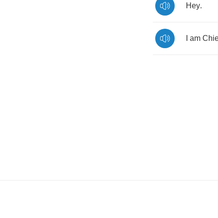
Hey
.
I
am
Chie