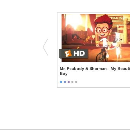
Brad Neely’s Harg Nallin’
Mr. Peabody & Sherman - My Beauti
Boy