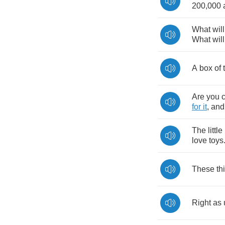
200,000
What
will
What
will
A
box
of
Are
you
for
it
,
and
The
little
love
toys
These
th
Right
as