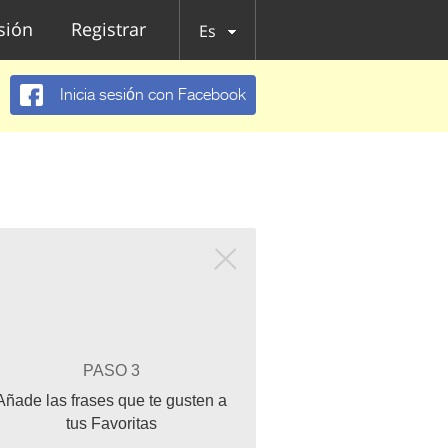
esión
Registrar
Es
Inicia sesión con Facebook
PASO 3
Añade las frases que te gusten a
tus Favoritas