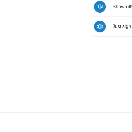
Show
-
off
Just
sign