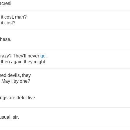
acres
!
it
cost
,
man
?
it
cost
?
these
.
crazy
?
They'll
never
go
then
again
they
might
.
red
devils
,
they
.
May
I
try
one
?
ings
are
defective
.
usual
,
sir
.