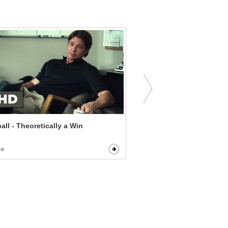
ll - Theoretically a Win
The Perfect Match - Mom 