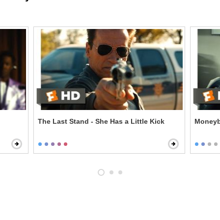
The Last Stand - She Has a Little Kick
Moneyba