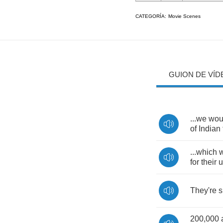
CATEGORÍA:
Movie Scenes
GUION DE VÍD
...
we
wou
of
Indian
...
which
for
their
u
They're
s
200,000