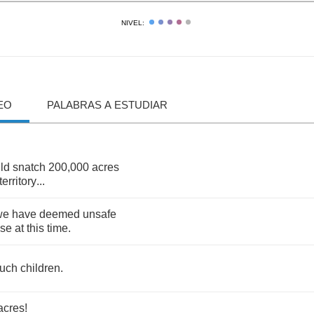
NIVEL:
EO
PALABRAS A ESTUDIAR
ld
snatch
200,000
acres
territory
...
we
have
deemed
unsafe
se
at
this
time
.
uch
children
.
acres
!