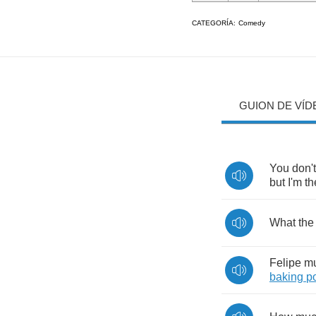
CATEGORÍA:
Comedy
GUION DE VÍD
You
don't
but
I'm
th
What
the
Felipe
mu
baking
p