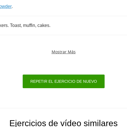
owder
.
kers
.
Toast
,
muffin
,
cakes
.
Mostrar Más
REPETIR EL EJERCICIO DE NUEVO
Ejercicios de vídeo similares