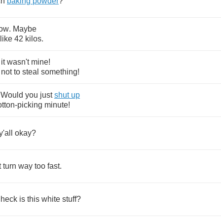
ch
baking
powder
?
ow
.
Maybe
like
42
kilos
.
it
wasn't
mine
!
not
to
steal
something
!
!
Would
you
just
shut
up
otton
-
picking
minute
!
y'all
okay
?
t
turn
way
too
fast
.
heck
is
this
white
stuff
?