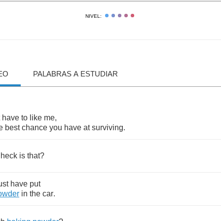
NIVEL:
EO
PALABRAS A ESTUDIAR
have
to
like
me
,
e
best
chance
you
have
at
surviving
.
heck
is
that
?
st
have
put
owder
in
the
car
.