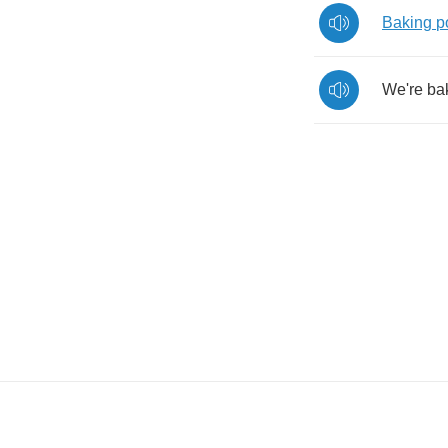
Baking
p
We're
ba