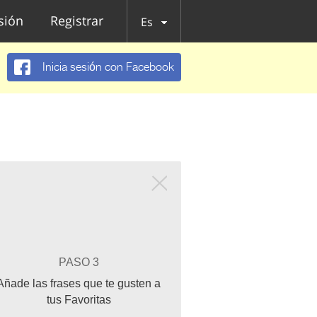
esión
Registrar
Es
Inicia sesión con Facebook
PASO 3
Añade las frases que te gusten a
tus Favoritas