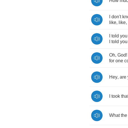
How
mu
I
don't
kn
like
,
like
,
I
told
you
I
told
you
Oh
,
God
for
one
c
Hey
,
are
I
took
tha
What
the