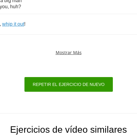
a
big
man
you
,
huh
?
,
whip
it
out
!
Mostrar Más
REPETIR EL EJERCICIO DE NUEVO
Ejercicios de vídeo similares