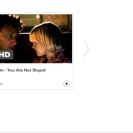
m - You Are Not Stupid
Tammy - I Do Like Apple