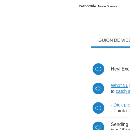
CATEGORÍA:
Movie Scenes
GUION DE VÍD
Hey
!
Exc
What's
u
to
catch
-
Dick
pic
-
Think
it
Sending