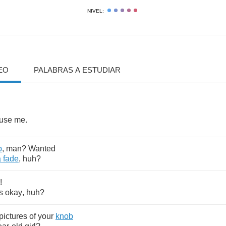
NIVEL:
EO
PALABRAS A ESTUDIAR
use
me
.
p
,
man
?
Wanted
a
fade
,
huh
?
!
's
okay
,
huh
?
pictures
of
your
knob