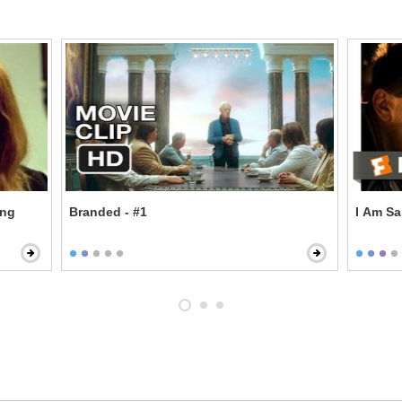
ing
Branded - #1
I Am Sa