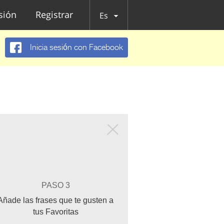
esión
Registrar
Es
Inicia sesión con Facebook
PASO 3
Añade las frases que te gusten a
tus Favoritas