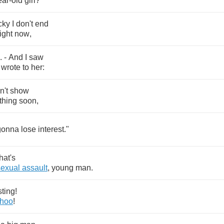
ear
-
old
girl
?
cky
I
don't
end
right
now
,
. -
And
I
saw
wrote
to
her
:
n't
show
thing
soon
,
gonna
lose
interest
."
that's
sexual
assault
,
young
man
.
sting
!
hoo
!