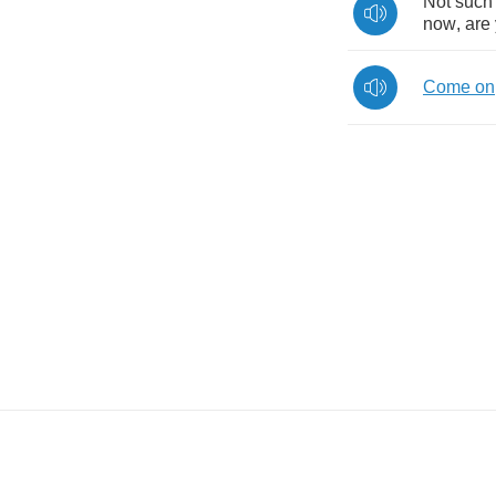
Not
such
now
,
are
Come
on