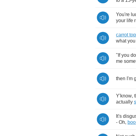
to
a
15-
y
You're
lu
your
life
carrot
top
what
you
"
If
you
do
me
some
then
I'm
Y'know
,
actually
It's
disgu
-
Oh
,
boo