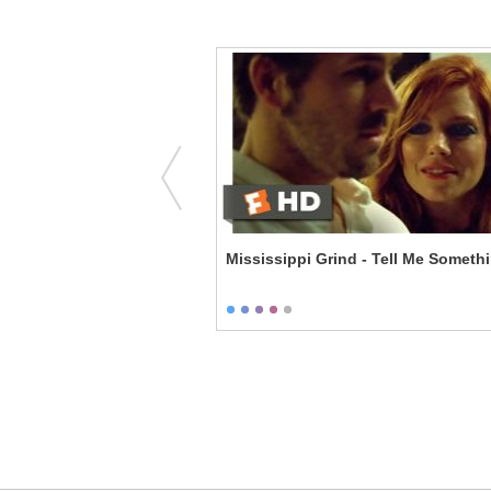
- Meet Megan
Mississippi Grind - Tell Me Someth