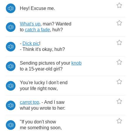
Hey
!
Excuse
me
.
What's
up
,
man
?
Wanted
to
catch
a
fade
,
huh
?
-
Dick
pic
!
-
Think
it's
okay
,
huh
?
Sending
pictures
of
your
knob
to
a
15-
year
-
old
girl
?
You're
lucky
I
don't
end
your
life
right
now
,
carrot
top
. -
And
I
saw
what
you
wrote
to
her
:
"
If
you
don't
show
me
something
soon
,