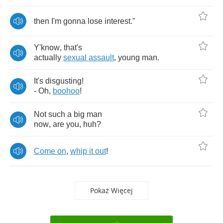
then
I'm
gonna
lose
interest
."
Y'know
,
that's
actually
sexual
assault
,
young
man
.
It's
disgusting
!
-
Oh
,
boohoo
!
Not
such
a
big
man
now
,
are
you
,
huh
?
Come
on
,
whip
it
out
!
Pokaż Więcej