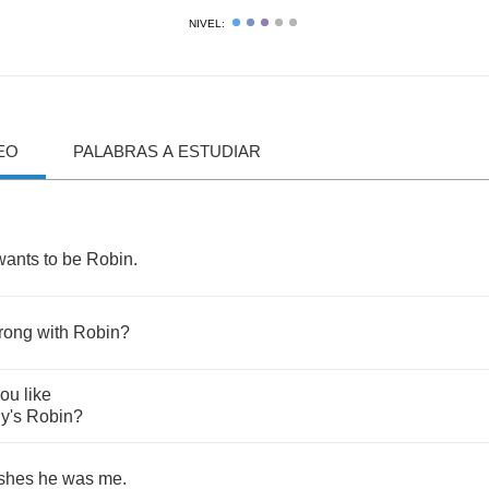
NIVEL:
EO
PALABRAS A ESTUDIAR
wants
to
be
Robin
.
rong
with
Robin
?
you
like
y's
Robin
?
shes
he
was
me
.