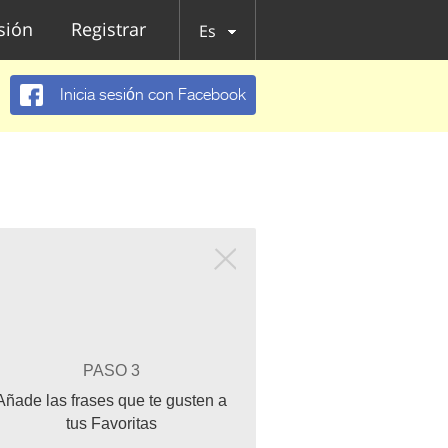
esión
Registrar
Es
Inicia sesión con Facebook
PASO 3
Añade las frases que te gusten a
tus Favoritas