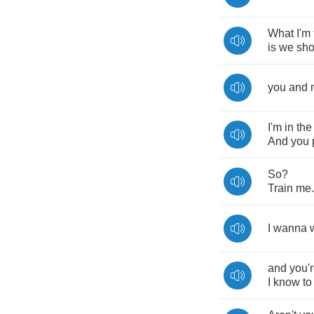
What
I'm
is
we
sho
you
and
I'm
in
the
And
you
So
?
Train
me
.
I
wanna
and
you'
I
know
to