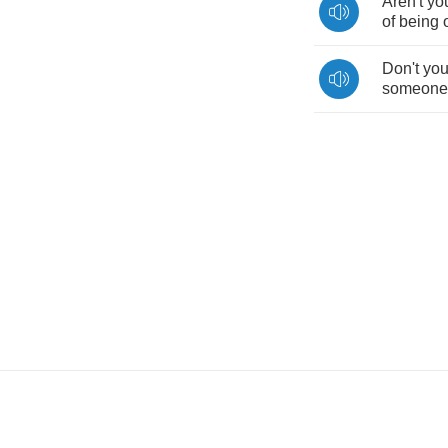
Aren't
yo
of
being
Don't
yo
someone