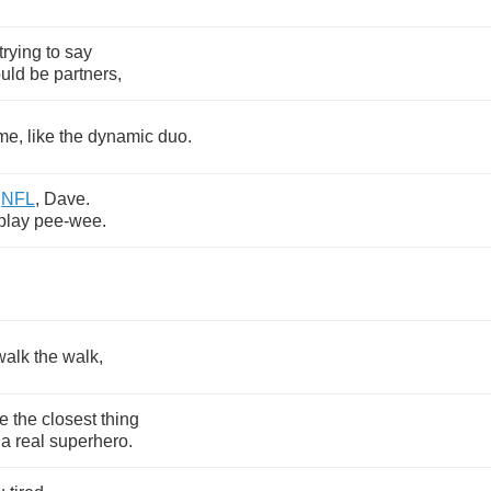
trying
to
say
uld
be
partners
,
me
,
like
the
dynamic
duo
.
NFL
,
Dave
.
play
pee
-
wee
.
walk
the
walk
,
re
the
closest
thing
a
real
superhero
.