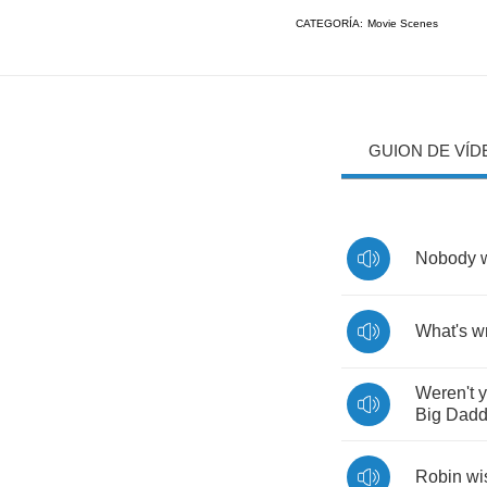
CATEGORÍA:
Movie Scenes
GUION DE VÍD
Nobody
What's
w
Weren't
Big
Dadd
Robin
wi