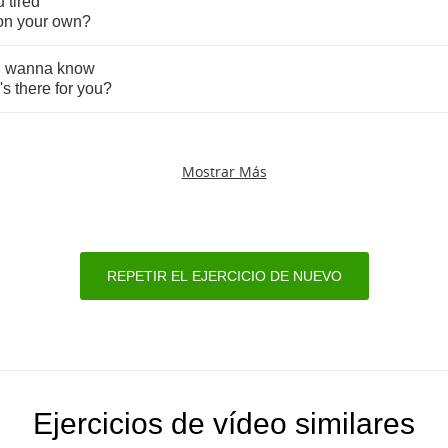
u
tired
on
your
own
?
u
wanna
know
's
there
for
you
?
Mostrar Más
REPETIR EL EJERCICIO DE NUEVO
Ejercicios de vídeo similares