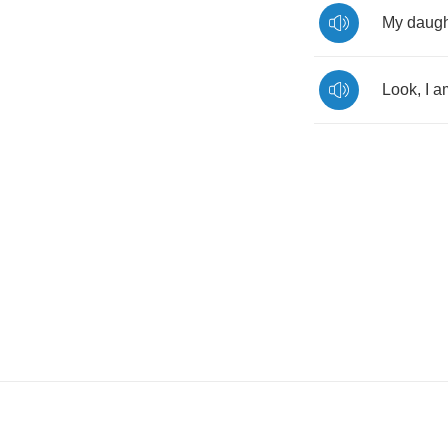
My
daugh
Look
,
I
a