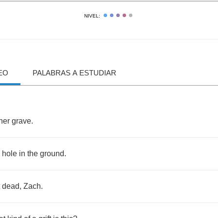
NIVEL:
EO
PALABRAS A ESTUDIAR
her
grave
.
hole
in
the
ground
.
dead
,
Zach
.