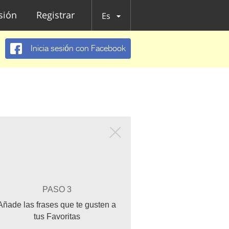
esión
Registrar
Es
Inicia sesión con Facebook
PASO 3
Añade las frases que te gusten a
tus Favoritas