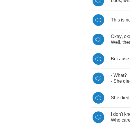
Look
,
wh
This
is
no
Okay
,
ok
Well
,
the
Because
-
What
?
-
She
die
She
died
I
don't
kn
Who
car