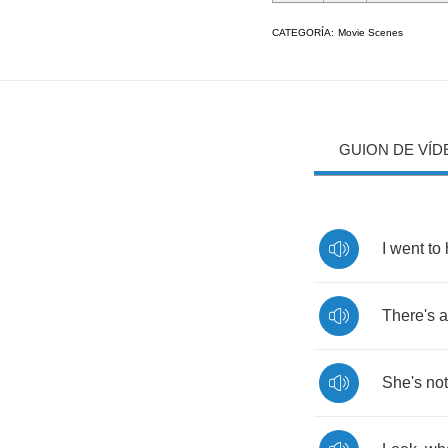
CATEGORÍA:
Movie Scenes
GUION DE VÍD
I
went
to
There's
a
She's
not