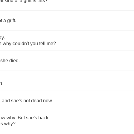
at
kind
of
a
grift
is
this
?
t
a
grift
.
ay
.
n
why
couldn't
you
tell
me
?
she
died
.
d
.
,
and
she's
not
dead
now
.
ow
why
.
But
she's
back
.
es
why
?