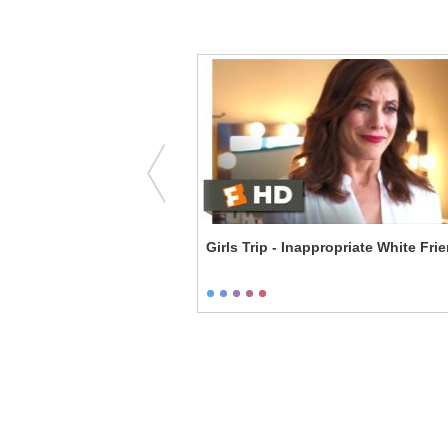
. the World - The L-Word
Girls Trip - Inappropriate White Fri