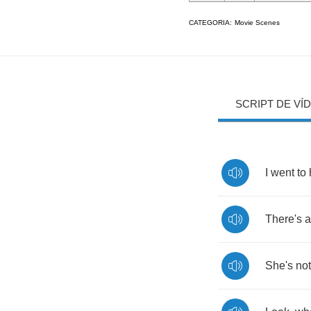
CATEGORIA:
Movie Scenes
SCRIPT DE VÍ
I
went
to
There's
a
She's
not