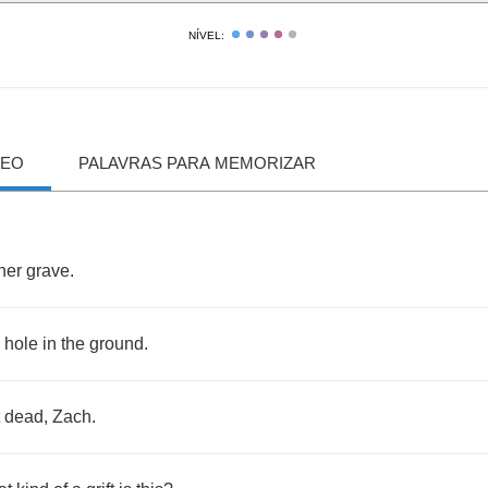
NÍVEL:
DEO
PALAVRAS PARA MEMORIZAR
her
grave
.
hole
in
the
ground
.
dead
,
Zach
.