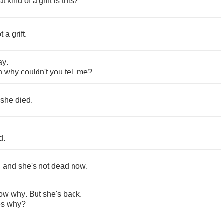
at
kind
of
a
grift
is
this
?
t
a
grift
.
ay
.
n
why
couldn't
you
tell
me
?
she
died
.
d
.
,
and
she's
not
dead
now
.
ow
why
.
But
she's
back
.
es
why
?