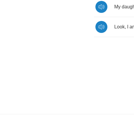
My
daugh
Look
,
I
a