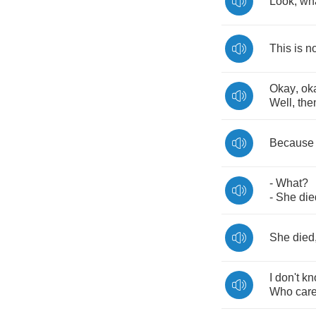
Look
,
wh
This
is
no
Okay
,
ok
Well
,
the
Because
-
What
?
-
She
die
She
died
I
don't
kn
Who
car