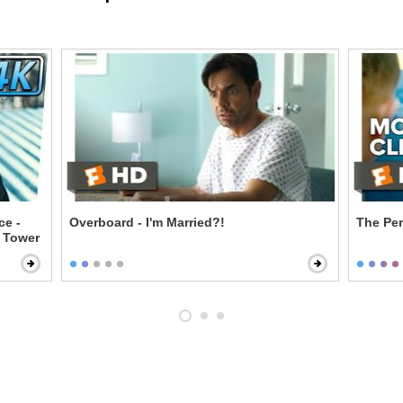
ce -
Overboard - I'm Married?!
The Per
 Tower