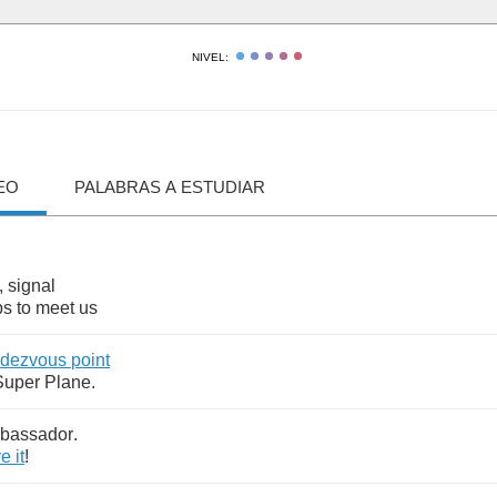
NIVEL:
EO
PALABRAS A ESTUDIAR
,
signal
ps
to
meet
us
ndezvous
point
Super
Plane
.
bassador
.
ve
it
!