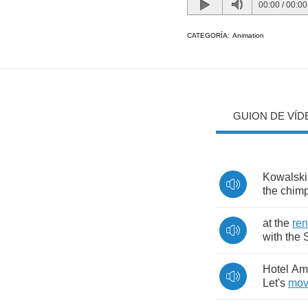
00:00
/
00:00
CATEGORÍA:
Animation
GUION DE VÍD
Kowalski
the
chim
at
the
re
with
the
Hotel
Am
Let's
mo