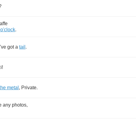
?
affe
o'clock
.
've
got
a
tail
.
i
!
the
metal
,
Private
.
e
any
photos
,