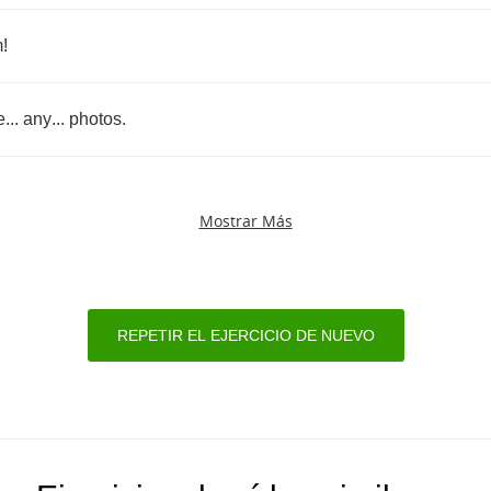
m
!
e
...
any
...
photos
.
Mostrar Más
REPETIR EL EJERCICIO DE NUEVO