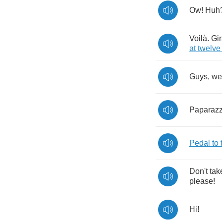
Ow
!
Huh
Voil
à.
Gir
at
twelve
Guys
,
we
Paparazz
Pedal
to
Don't
tak
please
!
Hi
!