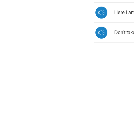
Here
I
a
Don't
tak