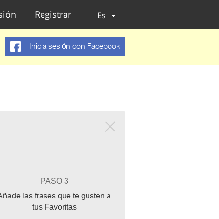
esión
Registrar
Es
Inicia sesión con Facebook
PASO 3
Añade las frases que te gusten a
tus Favoritas