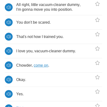
All
right
,
little
vacuum
-
cleaner
dummy
,
I'm
gonna
move
you
into
position
.
You
don't
be
scared
.
That's
not
how
I
trained
you
.
I
love
you
,
vacuum
-
cleaner
dummy
.
Chowder
,
come
on
.
Okay
.
Yes
.