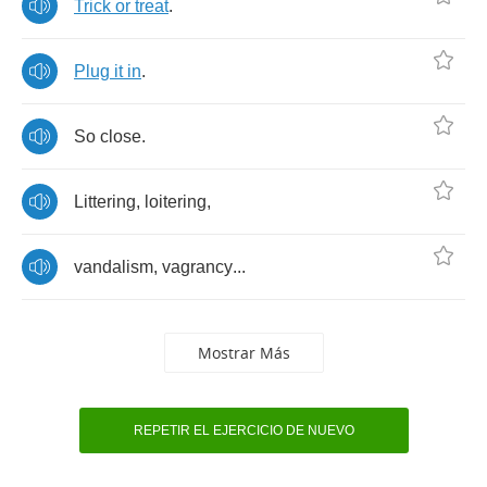
Trick
or
treat
.
Plug
it
in
.
So
close
.
Littering
,
loitering
,
vandalism
,
vagrancy
...
Mostrar Más
REPETIR EL EJERCICIO DE NUEVO