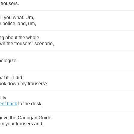
trousers
.
ll
you
what
.
Um
,
e
police
,
and
,
um
,
ng
about
the
whole
wn
the
trousers
"
scenario
,
pologize
.
at
if
...
I
did
ook
down
my
trousers
?
ally
,
ent
back
to
the
desk
,
move
the
Cadogan
Guide
om
your
trousers
and
...