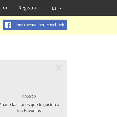
esión
Registrar
Es
Inicia sesión con Facebook
PASO 3
Añade las frases que te gusten a
tus Favoritas