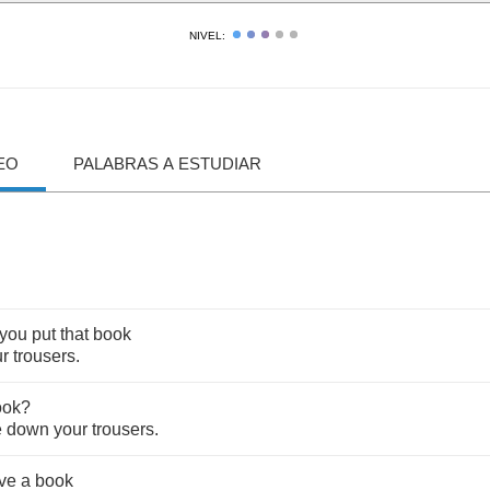
NIVEL:
EO
PALABRAS A ESTUDIAR
you
put
that
book
ur
trousers
.
ook
?
e
down
your
trousers
.
ve
a
book