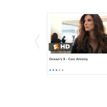
u Always Do This to Me
Ocean's 8 - Con Artistry