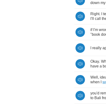
down
my
Right
.
I
te
I'll
call
th
if
I'm
wro
"
book
do
I
really
a
Okay
.
Wh
have
a
b
Well
,
ide
when
I
w
you'd
re
to
Bali
fr