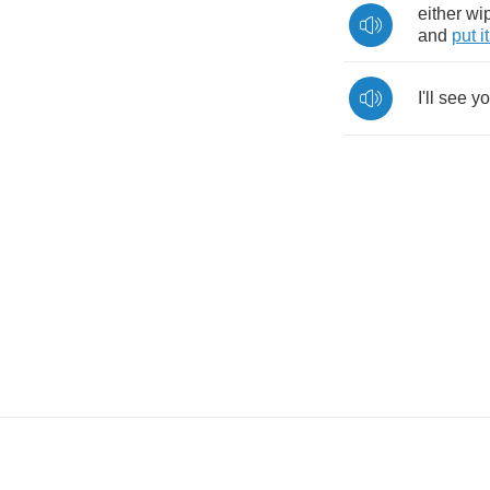
either
wi
and
put
it
I'll
see
y