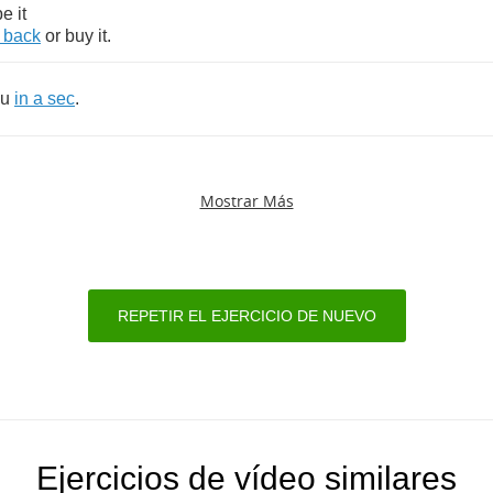
pe
it
back
or
buy
it
.
ou
in
a
sec
.
Mostrar Más
REPETIR EL EJERCICIO DE NUEVO
Ejercicios de vídeo similares