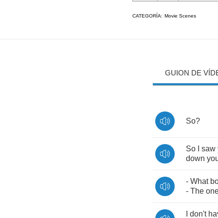
CATEGORÍA:
Movie Scenes
GUION DE VÍD
So
?
So
I
saw
down
yo
-
What
b
-
The
on
I
don't
ha