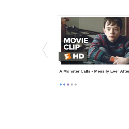
 Crazy Ex
A Monster Calls - Messily Ever Afte