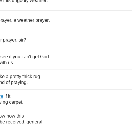
w
this
ungodly
weather
.
prayer
,
a
weather
prayer
.
r
prayer
,
sir
?
see
if
you
can't
get
God
with
us
.
ake
a
pretty
thick
rug
ind
of
praying
.
re
if
it
lying
carpet
.
ow
how
this
be
received
,
general
.