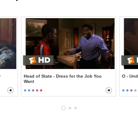
r
Head of State - Dress for the Job You
O - Und
Want