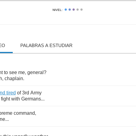
NIVEL:
EO
PALABRAS A ESTUDIAR
nt
to
see
me
,
general
?
h
,
chaplain
.
nd
tired
of
3
rd
Army
fight
with
Germans
...
preme
command
,
ine
...