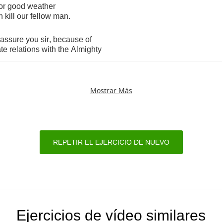
or
good
weather
n
kill
our
fellow
man
.
assure
you
sir
,
because
of
ate
relations
with
the
Almighty
Mostrar Más
REPETIR EL EJERCICIO DE NUEVO
Ejercicios de vídeo similares