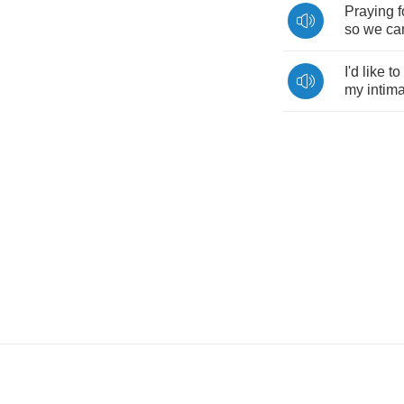
Praying
f
so
we
ca
I'd
like
to
my
intim