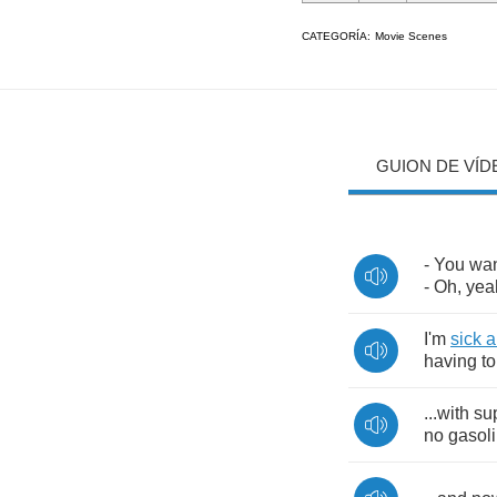
CATEGORÍA:
Movie Scenes
GUION DE VÍD
-
You
wa
-
Oh
,
yea
I'm
sick
a
having
to
...
with
su
no
gasol