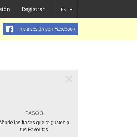
esión
Registrar
Es
Inicia sesión con Facebook
PASO 3
Añade las frases que te gusten a
tus Favoritas