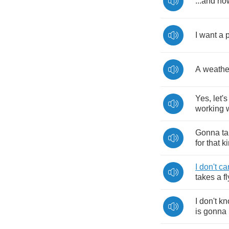
...
and
no
I
want
a
A
weathe
Yes
,
let's
working
Gonna
t
for
that
k
I
don't
ca
takes
a
f
I
don't
kn
is
gonna