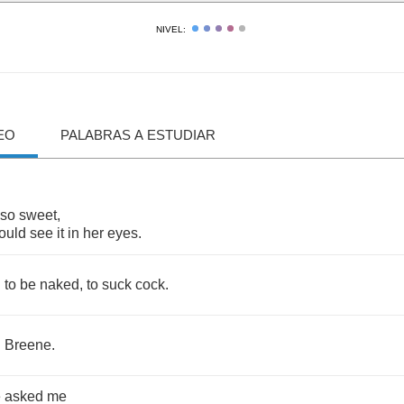
NIVEL:
EO
PALABRAS A ESTUDIAR
so
sweet
,
ould
see
it
in
her
eyes
.
d
to
be
naked
,
to
suck
cock
.
.
Breene
.
e
asked
me