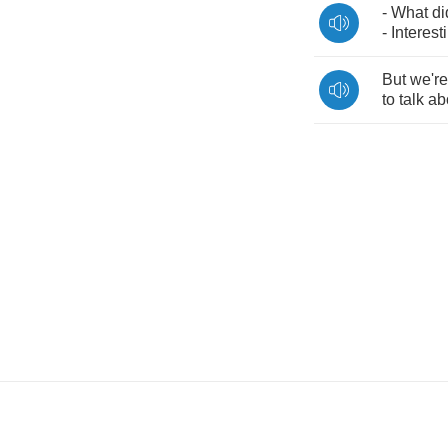
-
What
di
-
Interest
But
we're
to
talk
ab