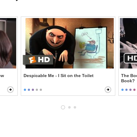
ew
Despicable Me - I Sit on the Toilet
The Boo
Book?