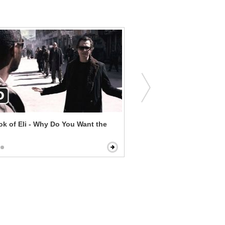
k of Eli - Why Do You Want the
We Are Marshall - We Can