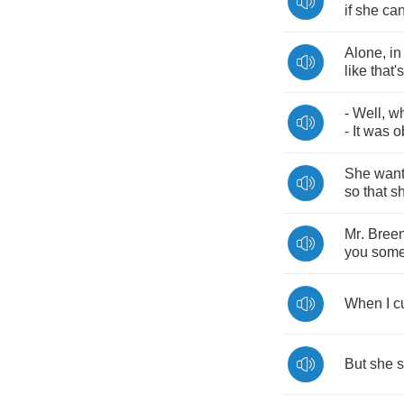
if
she
ca
Alone
,
in
like
that's
-
Well
,
w
-
It
was
o
She
wan
so
that
s
Mr
.
Bree
you
som
When
I
c
But
she
s