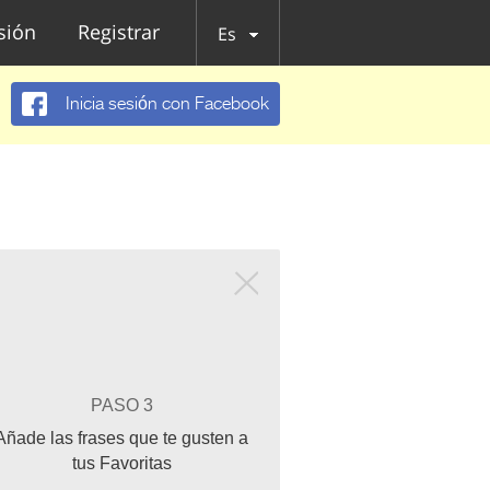
esión
Registrar
Es
Inicia sesión con Facebook
PASO 3
Añade las frases que te gusten a
tus Favoritas