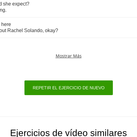
d
she
expect
?
ing
.
here
out
Rachel
Solando
,
okay
?
Mostrar Más
REPETIR EL EJERCICIO DE NUEVO
Ejercicios de vídeo similares