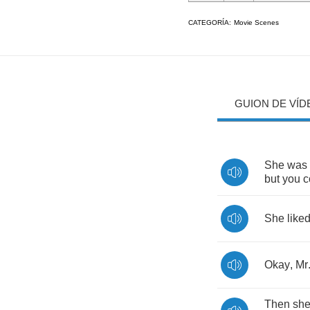
CATEGORÍA:
Movie Scenes
GUION DE VÍD
She
was
but
you
c
She
like
Okay
,
Mr
Then
sh