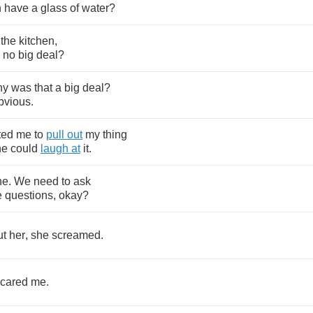
n
have
a
glass
of
water
?
the
kitchen
,
no
big
deal
?
hy
was
that
a
big
deal
?
bvious
.
ted
me
to
pull
out
my
thing
he
could
laugh
at
it
.
ne
.
We
need
to
ask
e
questions
,
okay
?
ut
her
,
she
screamed
.
cared
me
.