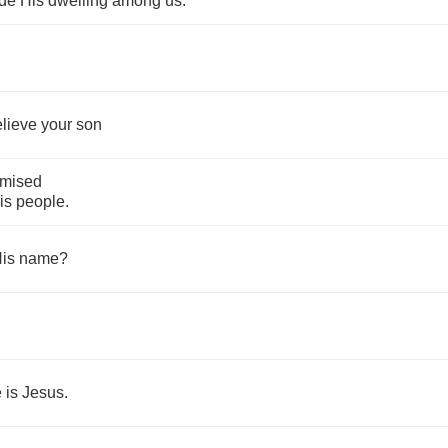
de
His
dwelling
among
us
.
lieve
your
son
omised
is
people
.
is
name
?
e
is
Jesus
.