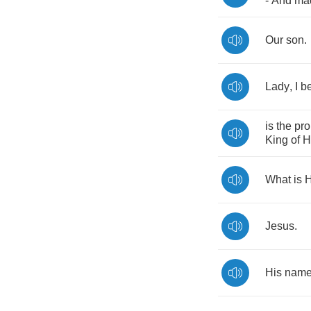
-
And
ma
Our
son
.
Lady
,
I
be
is
the
pr
King
of
H
What
is
H
Jesus
.
His
nam