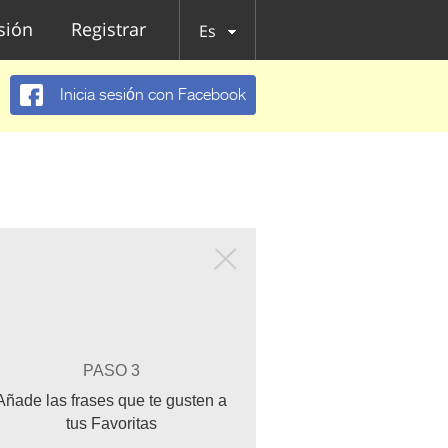
esión
Registrar
Es
Inicia sesión con Facebook
PASO 3
Añade las frases que te gusten a
tus Favoritas