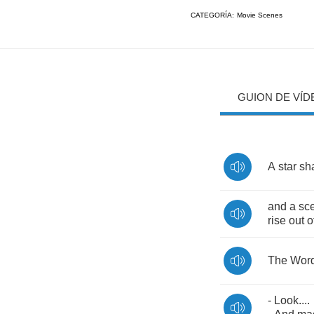
CATEGORÍA:
Movie Scenes
GUION DE VÍD
A
star
sha
and
a
sc
rise
out
o
The
Wor
-
Look
....