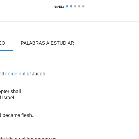
NIVEL:
EO
PALABRAS A ESTUDIAR
ll
come
out
of
Jacob
epter
shall
f
Israel
.
d
became
flesh
...