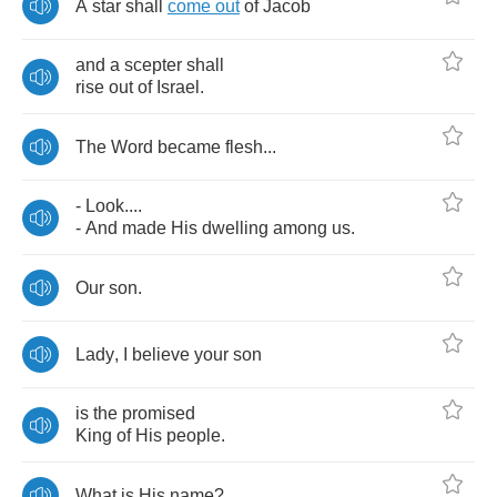
A
star
shall
come
out
of
Jacob
and
a
scepter
shall
rise
out
of
Israel
.
The
Word
became
flesh
...
-
Look
....
-
And
made
His
dwelling
among
us
.
Our
son
.
Lady
,
I
believe
your
son
is
the
promised
King
of
His
people
.
What
is
His
name
?