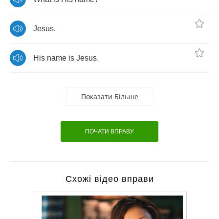
Jesus
.
His
name
is
Jesus
.
Показати Більше
ПОЧАТИ ВПРАВУ
Схожі відео вправи