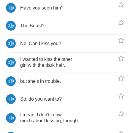
Have
you
seen
him
?
The
Beast
?
No
.
Can
I
kiss
you
?
I
wanted
to
kiss
the
other
girl
with
the
dark
hair
,
but
she's
in
trouble
.
So
,
do
you
want
to
?
I
mean
,
I
don't
know
much
about
kissing
,
though
.