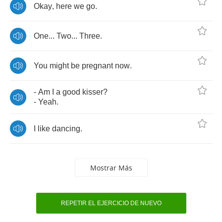
Okay
,
here
we
go
.
One
...
Two
...
Three
.
You
might
be
pregnant
now
.
-
Am
I
a
good
kisser
?
-
Yeah
.
I
like
dancing
.
Mostrar Más
REPETIR EL EJERCICIO DE NUEVO