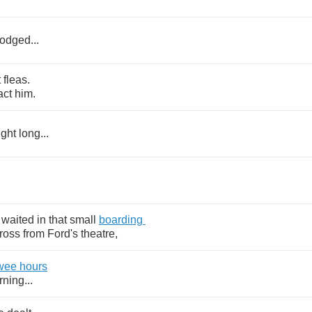
lodged
...
t
fleas
.
act
him
.
ight
long
...
waited
in
that
small
boarding
ross
from
Ford's
theatre
,
wee
hours
rning
...