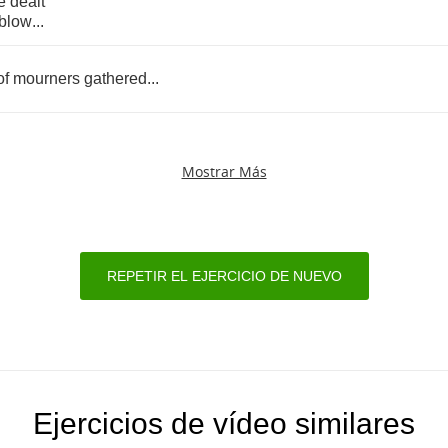
e
dealt
blow
...
of
mourners
gathered
...
Mostrar Más
REPETIR EL EJERCICIO DE NUEVO
Ejercicios de vídeo similares