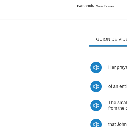
CATEGORÍA:
Movie Scenes
GUION DE VÍD
Her
pray
of
an
enti
The
smal
from
the
that
John