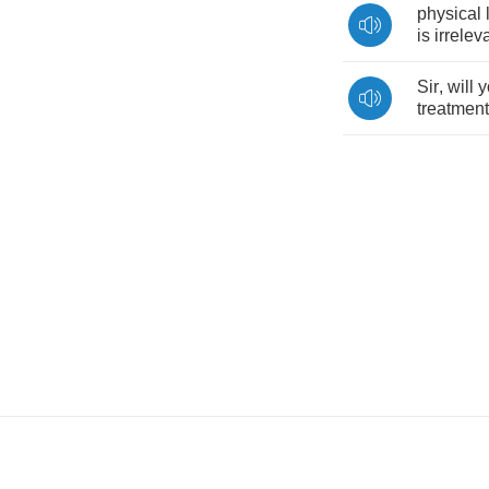
physical
is
irrelev
Sir
,
will
y
treatment