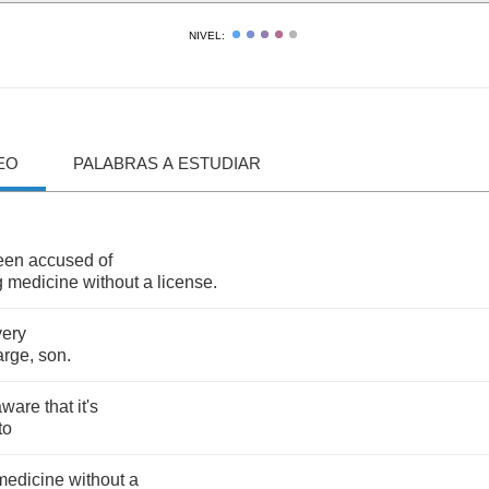
NIVEL:
EO
PALABRAS A ESTUDIAR
een
accused
of
g
medicine
without
a
license
.
very
arge
,
son
.
aware
that
it's
to
medicine
without
a