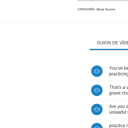
CATEGORÍA:
Movie Scenes
GUION DE VÍD
You've
b
practicin
That's
a
grave
ch
Are
you
unlawful
practice