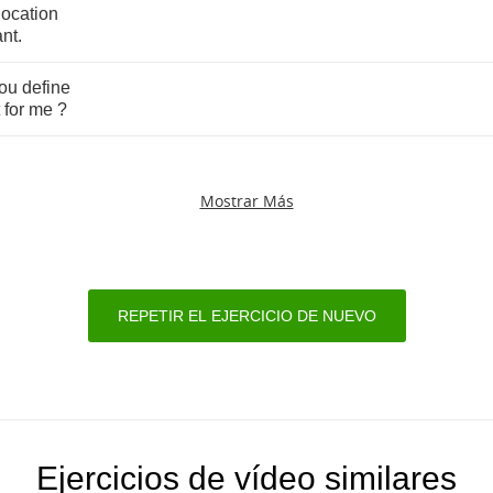
location
ant
.
ou
define
for
me
?
Mostrar Más
REPETIR EL EJERCICIO DE NUEVO
Ejercicios de vídeo similares