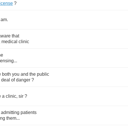
license
?
am
.
aware
that
a
medical
clinic
he
censing
...
e
both
you
and
the
public
deal
of
danger
?
e
a
clinic
,
sir
?
admitting
patients
ing
them
...