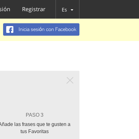
esión
Registrar
Es
Inicia sesión con Facebook
PASO 3
Añade las frases que te gusten a
tus Favoritas