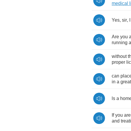
medical
Yes
,
sir
,
I
Are
you
running
without
t
proper
li
can
plac
in
a
great
ls
a
hom
If
you
are
and
treat