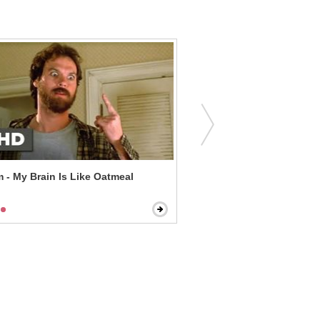
 - My Brain Is Like Oatmeal
Big Fish - Always Been a 