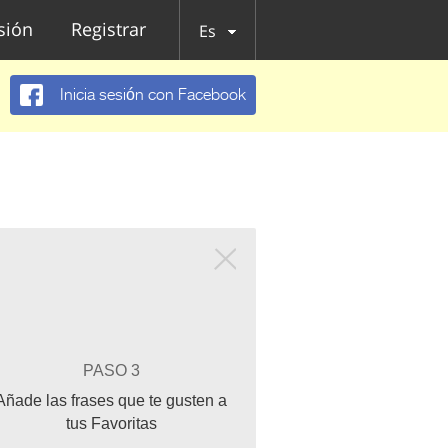
esión
Registrar
Es
Inicia sesión con Facebook
PASO 3
Añade las frases que te gusten a
tus Favoritas