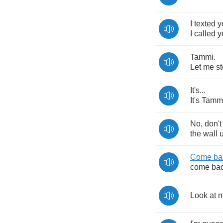
I
texted
y
I
called
y
Tammi
.
Let
me
s
It's
...
It's
Tamm
No
,
don't
the
wall
Come
ba
come
ba
Look
at