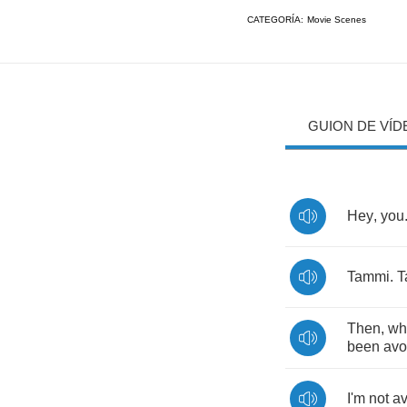
CATEGORÍA:
Movie Scenes
GUION DE VÍD
Hey
,
you
Tammi
.
T
Then
,
wh
been
avo
I'm
not
av