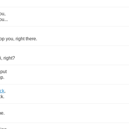
ou
,
ou
...
top
you
,
right
there
.
i
,
right
?
put
up
.
ck
,
ck
.
me
.