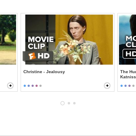
Christine - Jealousy
The Hun
Katniss