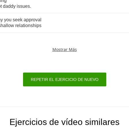
ing
t
daddy
issues
.
hy
you
seek
approval
shallow
relationships
Mostrar Más
REPETIR EL EJERCICIO DE NUEVO
Ejercicios de vídeo similares