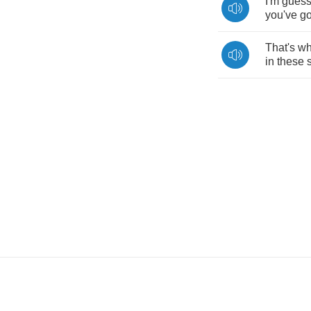
I'm
guess
you've
go
That's
w
in
these