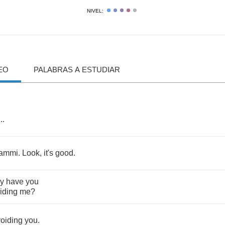
NIVEL:
EO
PALABRAS A ESTUDIAR
...
ammi
.
Look
,
it's
good
.
y
have
you
iding
me
?
oiding
you
.