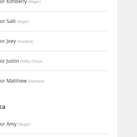
or Kimberly
(mujer)
r Salli
(mujer)
or Joey
(hombre)
or Justin
(niño, Chico)
por Matthew
(hombre)
ca
por Amy
(mujer)