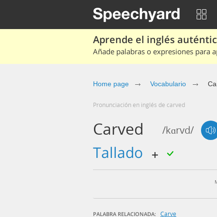
Aprende el inglés auténtico
Añade palabras o expresiones para ap
Home page
Vocabulario
Ca
Pronunciación en inglés de carved
Carved
/kɑrvd/
tallado
Carve
PALABRA RELACIONADA: