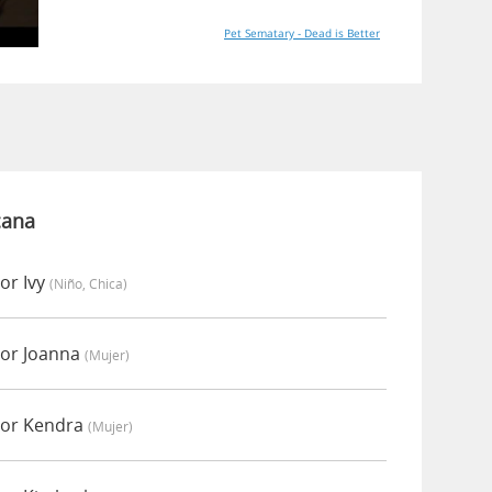
Pet Sematary - Dead is Better
cana
or Ivy
(niño, Chica)
por Joanna
(mujer)
por Kendra
(mujer)