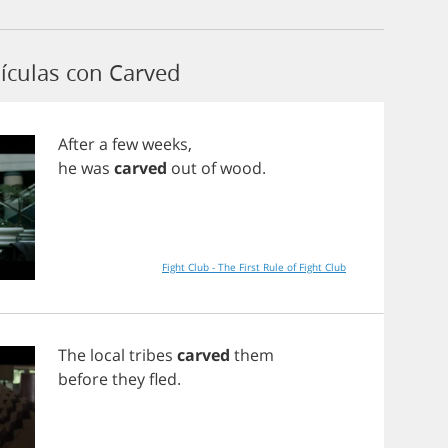
ículas con Carved
After
a
few
weeks
,
he
was
carved
out
of
wood
.
Fight Club - The First Rule of Fight Club
The
local
tribes
carved
them
before
they
fled
.