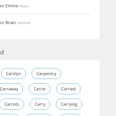
 por Emma
(mujer)
or Brian
(hombre)
ed
Carolyn
Carpentry
Carraway
Carrie
Carried
Carrots
Carry
Carrying