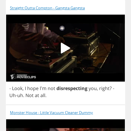
Straight Outta Compton - Gangsta Gangsta
-
Look
,
I
hope
I'm
not
disrespecting
you
,
right
?
-
Uh
-
uh
.
Not
at
all
.
Monster House - Little Vacuum Cleaner Dummy