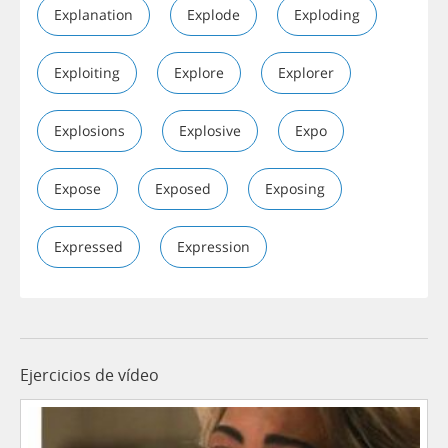
Explanation
Explode
Exploding
Exploiting
Explore
Explorer
Explosions
Explosive
Expo
Expose
Exposed
Exposing
Expressed
Expression
Ejercicios de vídeo