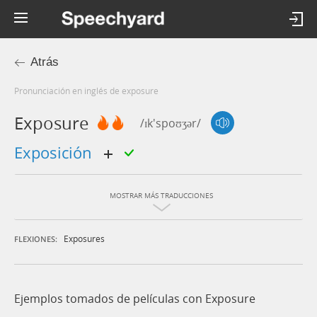
Atrás
Pronunciación en inglés de exposure
Exposure
/ɪk'spoʊʒər/
exposición
MOSTRAR MÁS TRADUCCIONES
Exposures
FLEXIONES:
Ejemplos tomados de películas con Exposure