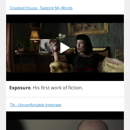
Crooked House - Twisting My Words
Exposure
.
His
first
work
of
fiction
.
Tilt - Uncomfortable Interview