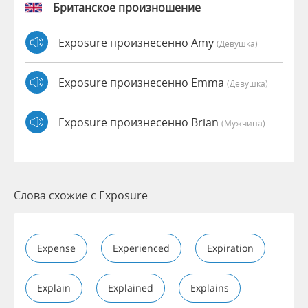
Британское произношение
Exposure произнесенно Amy
(девушка)
Exposure произнесенно Emma
(девушка)
Exposure произнесенно Brian
(мужчина)
Слова схожие с Exposure
Expense
Experienced
Expiration
Explain
Explained
Explains