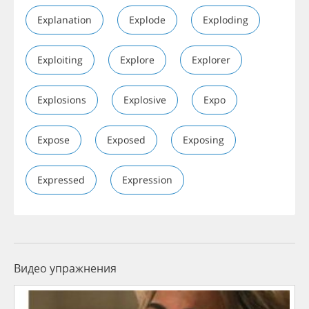
Explanation
Explode
Exploding
Exploiting
Explore
Explorer
Explosions
Explosive
Expo
Expose
Exposed
Exposing
Expressed
Expression
Видео упражнения