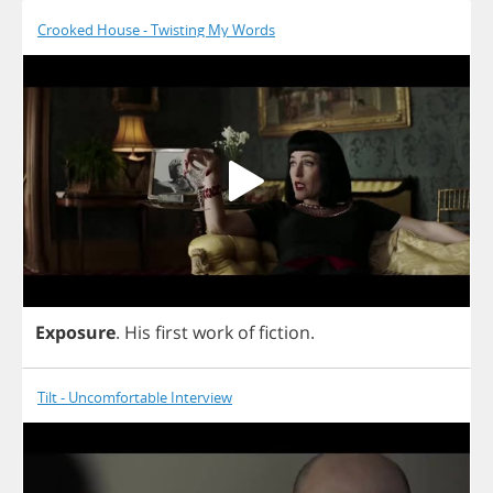
Crooked House - Twisting My Words
Exposure
.
His
first
work
of
fiction
.
Tilt - Uncomfortable Interview