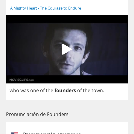
A Mighty Heart - The Courage to Endure
who
was
one
of
the
founders
of
the
town
.
Pronunciación de Founders