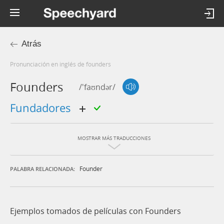
Atrás
Pronunciación en inglés de founders
Founders
/'faʊndər/
fundadores
MOSTRAR MÁS TRADUCCIONES
Founder
PALABRA RELACIONADA:
Ejemplos tomados de películas con Founders