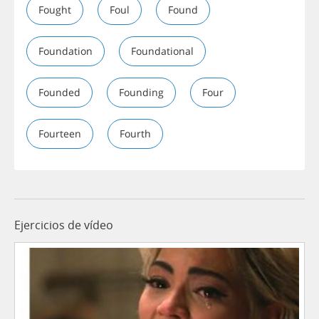
Fought
Foul
Found
Foundation
Foundational
Founded
Founding
Four
Fourteen
Fourth
Ejercicios de vídeo