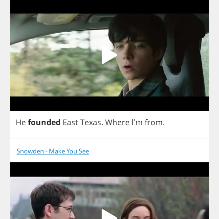
He
founded
East
Texas
.
Where
I'm
from
.
Snowden - Make You See