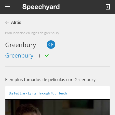
Atrás
Pronunciación en inglés de greenbury
Greenbury
greenbury
Ejemplos tomados de películas con Greenbury
Big Fat Liar - Lying Through Your Teeth