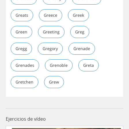
Greats
Greece
Greek
Green
Greeting
Greg
Gregg
Gregory
Grenade
Grenades
Grenoble
Greta
Gretchen
Grew
Ejercicios de vídeo