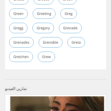
Green
Greeting
Greg
Gregg
Gregory
Grenade
Grenades
Grenoble
Greta
Gretchen
Grew
تمارين الفيديو