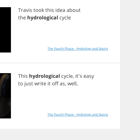
Travis
took
this
idea
about
the
hydrological
cycle
The Fourth Phase - Hydrology and Sports
This
hydrological
cycle
, it's
easy
to
just
write
it
off
as
,
well
,
The Fourth Phase - Hydrology and Sports