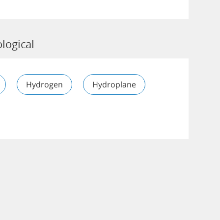
logical
Hydrogen
Hydroplane