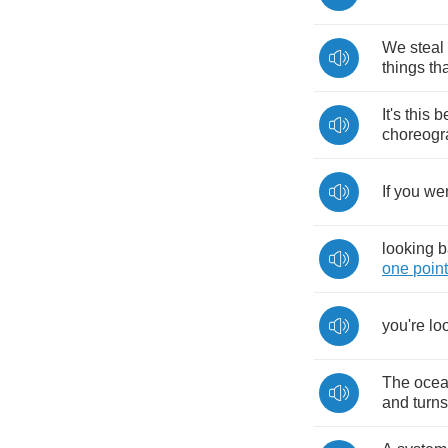
We
steal
things
th
It's
this
be
choreog
If
you
we
looking
b
one
point
you're
lo
The
oce
and
turns