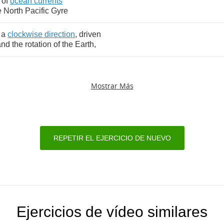
of
ocean
currents
e
North
Pacific
Gyre
a
clockwise
direction
,
driven
and
the
rotation
of
the
Earth
,
Mostrar Más
REPETIR EL EJERCICIO DE NUEVO
Ejercicios de vídeo similares