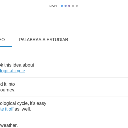
NIVEL:
EO
PALABRAS A ESTUDIAR
ok
this
idea
about
logical
cycle
ed
it
into
journey
.
ological
cycle
,
it's
easy
ite
it
off
as
,
well
,
weather
.