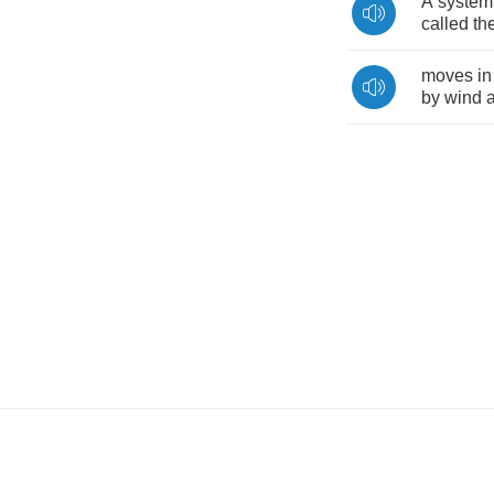
A
system
called
th
moves
in
by
wind