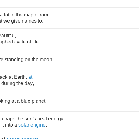
a
lot
of
the
magic
from
at
we
give
names
to
.
autiful
,
raphed
cycle
of
life
.
re
standing
on
the
moon
ack
at
Earth
,
at
during
the
day
,
oking
at
a
blue
planet
.
an
traps
the
sun's
heat
energy
it
into
a
solar
engine
.