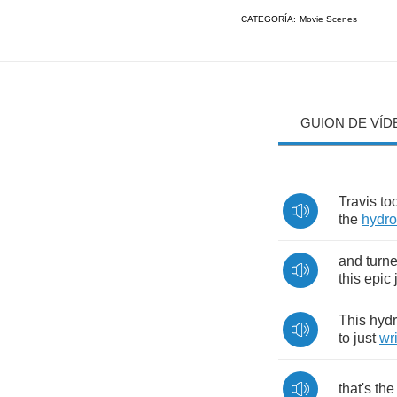
CATEGORÍA:
Movie Scenes
GUION DE VÍD
Travis
to
the
hydro
and
turn
this
epic
This
hydr
to
just
wr
that's
the