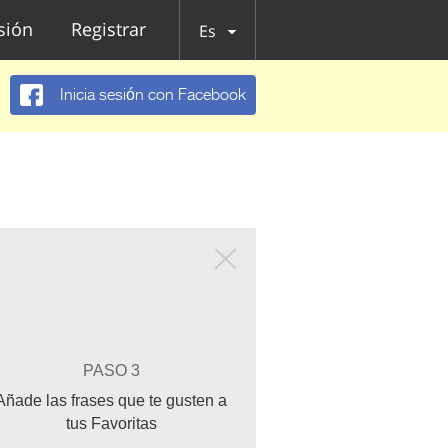
esión
Registrar
Es
Inicia sesión con Facebook
PASO 3
Añade las frases que te gusten a
tus Favoritas