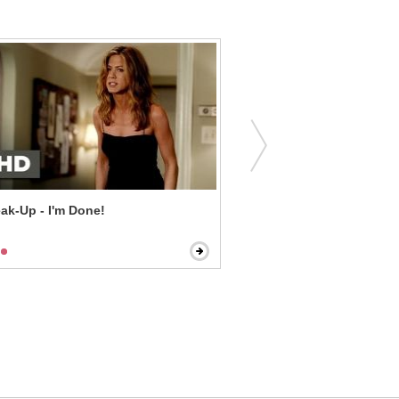
ak-Up - I'm Done!
Dr. Jekyll and Mr. Hyde -
Mr. Hyde