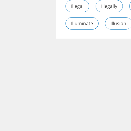
Illegal
Illegally
Illuminate
Illusion