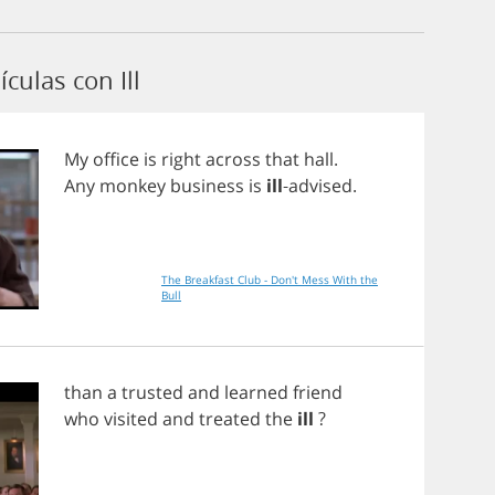
culas con Ill
My
office
is
right
across
that
hall
.
Any
monkey
business
is
ill
-
advised
.
The Breakfast Club - Don't Mess With the
Bull
than
a
trusted
and
learned
friend
who
visited
and
treated
the
ill
?