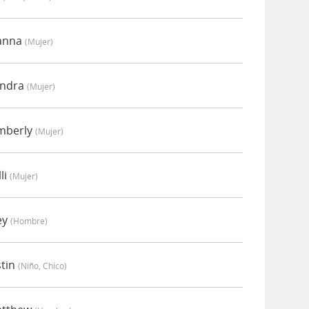
oanna
(mujer)
endra
(mujer)
imberly
(mujer)
li
(mujer)
ey
(hombre)
stin
(niño, Chico)