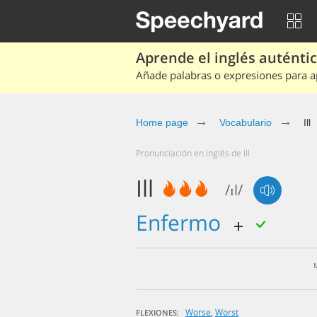
Aprende el inglés auténtico
Añade palabras o expresiones para ap
Home page
Vocabulario
Ill
Pronunciación en inglés de ill
Ill
/ɪl/
enfermo
Worse
,
Worst
FLEXIONES: