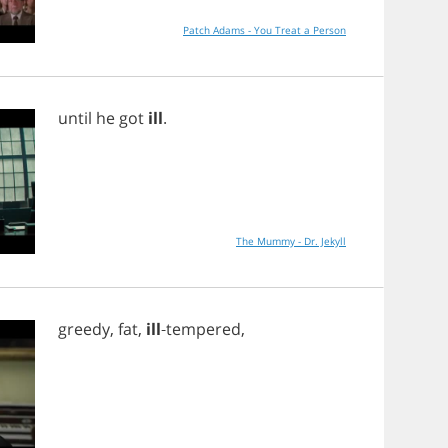
Patch Adams - You Treat a Person
until
he
got
ill
.
The Mummy - Dr. Jekyll
greedy
,
fat
,
ill
-
tempered
,