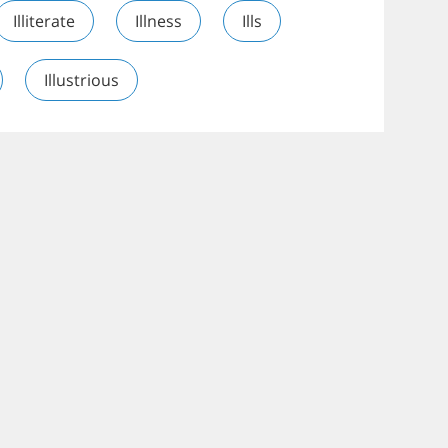
Illiterate
Illness
Ills
Illustrious