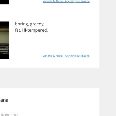
Victoria & Abdul - Anything but Insane
boring
,
greedy
,
fat
,
ill
-
tempered
,
Victoria & Abdul - Anything But Insane
cana
y
(niño, Chica)