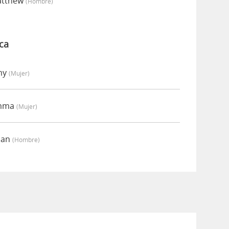
Matthew
(hombre)
ca
Amy
(mujer)
Emma
(mujer)
rian
(hombre)