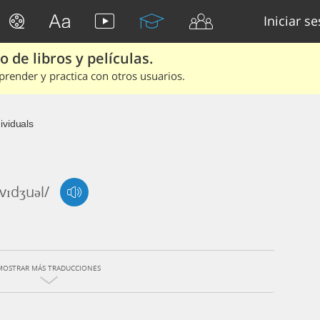
Iniciar s
 de libros y películas.
render y practica con otros usuarios.
ividuals
'vɪdʒuəl/
MOSTRAR MÁS TRADUCCIONES