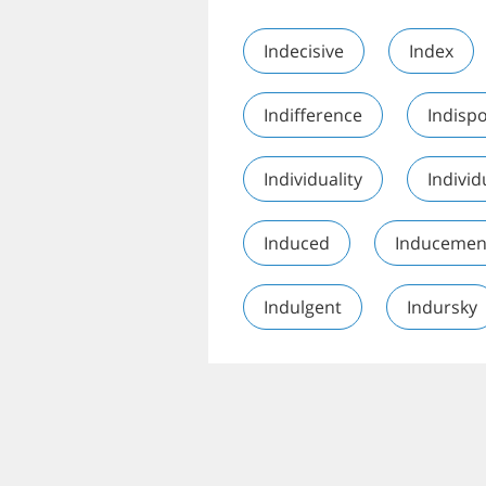
Indecisive
Index
Indifference
Indispo
Individuality
Individ
Induced
Inducemen
Indulgent
Indursky