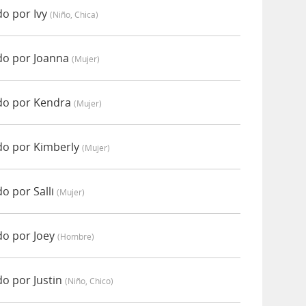
do por Ivy
(niño, Chica)
ado por Joanna
(mujer)
ado por Kendra
(mujer)
do por Kimberly
(mujer)
o por Salli
(mujer)
do por Joey
(hombre)
do por Justin
(niño, Chico)