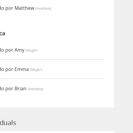
ado por Matthew
(hombre)
ca
ado por Amy
(mujer)
ado por Emma
(mujer)
do por Brian
(hombre)
iduals