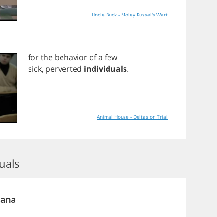
Uncle Buck - Moley Russel's Wart
for
the
behavior
of
a
few
sick
,
perverted
individuals
.
Animal House - Deltas on Trial
uals
cana