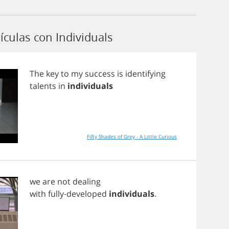
culas con Individuals
The
key
to
my
success
is
identifying
talents
in
individuals
Fifty Shades of Grey - A Little Curious
we
are
not
dealing
with
fully
-
developed
individuals
.