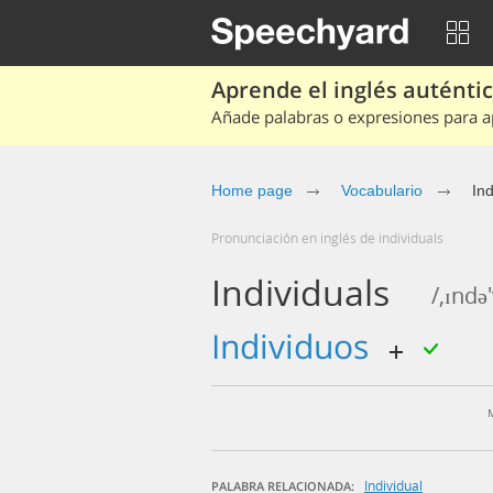
Aprende el inglés auténtico
Añade palabras o expresiones para ap
Home page
Vocabulario
Ind
Pronunciación en inglés de individuals
Individuals
/,ɪndə
individuos
Individual
PALABRA RELACIONADA: