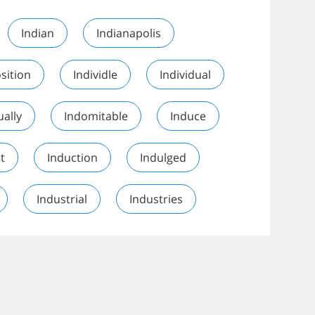
Indian
Indianapolis
sition
Individle
Individual
ually
Indomitable
Induce
t
Induction
Indulged
Industrial
Industries