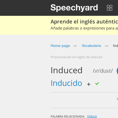
Aprende el inglés auténtico
Añade palabras o expresiones para ap
Home page
Vocabulario
In
Pronunciación en inglés de induced
Induced
/ɪn'dust/
inducido
Induce
PALABRA RELACIONADA: