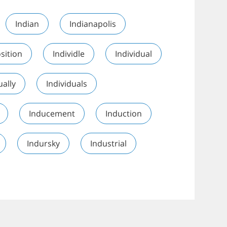
Indian
Indianapolis
sition
Individle
Individual
ually
Individuals
Inducement
Induction
Indursky
Industrial