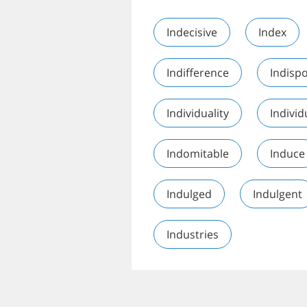
Indecisive
Index
Indifference
Indispo
Individuality
Individ
Indomitable
Induce
Indulged
Indulgent
Industries