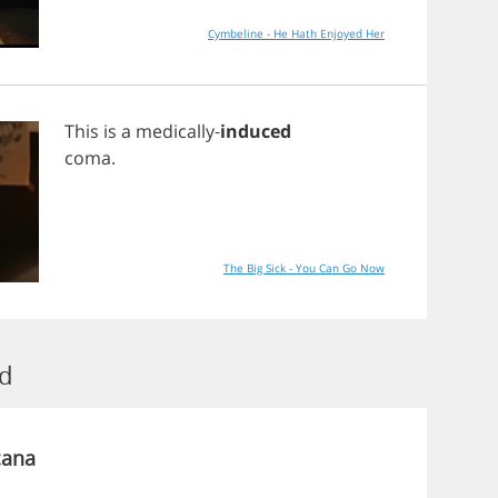
Cymbeline - He Hath Enjoyed Her
This
is
a
medically
-
induced
coma
.
The Big Sick - You Can Go Now
d
cana