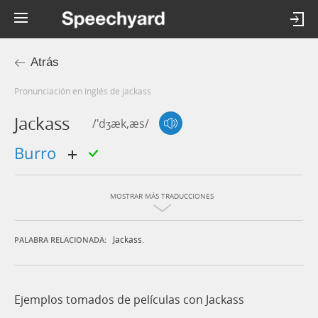
Atrás
Pronunciación en inglés de jackass
Jackass
/'dʒæk,æs/
burro
MOSTRAR MÁS TRADUCCIONES
Jackass.
PALABRA RELACIONADA:
Ejemplos tomados de películas con Jackass