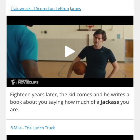
Trainwreck - I Scored on LeBron James
Eighteen
years
later
,
the
kid
comes
and
he
writes
a
book
about
you
saying
how
much
of
a
jackass
you
are
.
8 Mile - The Lunch Truck