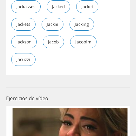
Jackasses
Jacked
Jacket
Jackets
Jackie
Jacking
Jackson
Jacob
Jacobim
Jacuzzi
Ejercicios de vídeo