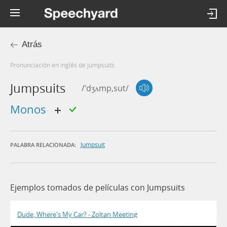
Atrás
Pronunciación en inglés de jumpsuits
Jumpsuits
/'dʒʌmp,sut/
monos
Jumpsuit
PALABRA RELACIONADA:
Ejemplos tomados de películas con Jumpsuits
Dude, Where's My Car? - Zoltan Meeting