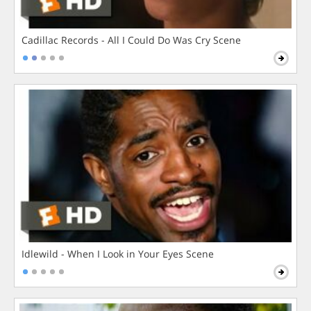
Cadillac Records - All I Could Do Was Cry Scene
Idlewild - When I Look in Your Eyes Scene