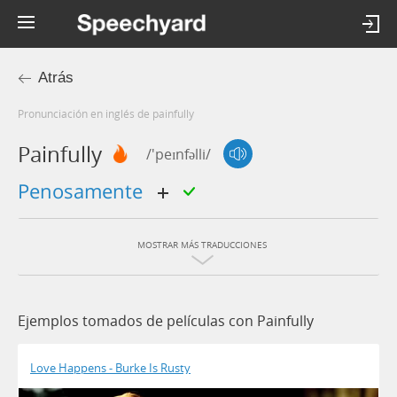
Atrás
Pronunciación en inglés de painfully
Painfully
/'peɪnfəlli/
penosamente
MOSTRAR MÁS TRADUCCIONES
Ejemplos tomados de películas con Painfully
Love Happens - Burke Is Rusty