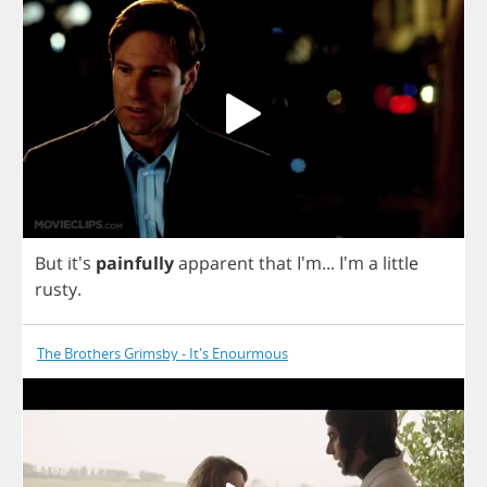
But
it's
painfully
apparent
that
I'm...
I'm
a
little
rusty
.
The Brothers Grimsby - It's Enourmous