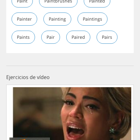
Paint
Paintbrushes
Painted
Painter
Painting
Paintings
Paints
Pair
Paired
Pairs
Ejercicios de vídeo