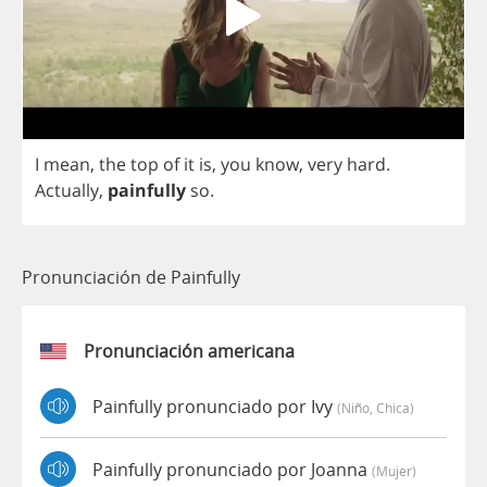
I
mean
,
the
top
of
it
is
,
you
know
,
very
hard
.
Actually
,
painfully
so
.
Pronunciación de Painfully
Pronunciación americana
Painfully pronunciado por Ivy
(niño, Chica)
Painfully pronunciado por Joanna
(mujer)