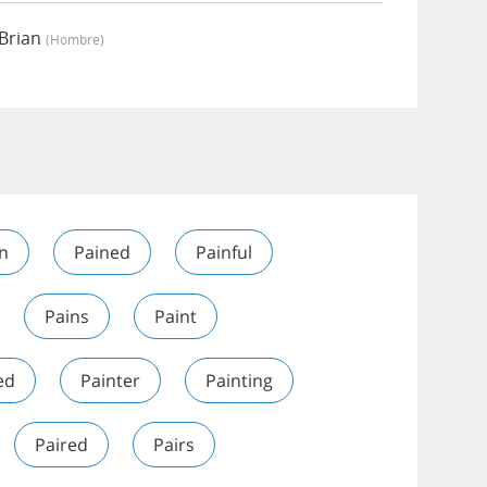
 Brian
(hombre)
n
Pained
Painful
Pains
Paint
ed
Painter
Painting
Paired
Pairs