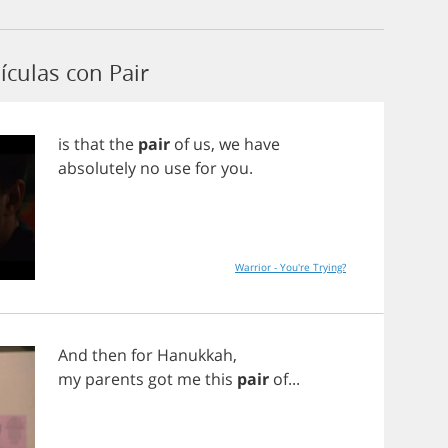
culas con Pair
is
that
the
pair
of
us
,
we
have
absolutely
no
use
for
you
.
Warrior - You're Trying?
And
then
for
Hanukkah
,
my
parents
got
me
this
pair
of
...