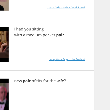
Mean Girls - Such a Good Friend
I
had
you
sitting
with
a
medium
pocket
pair
.
Lucky You - Pays to be Prudent
new
pair
of
tits
for
the
wife
?