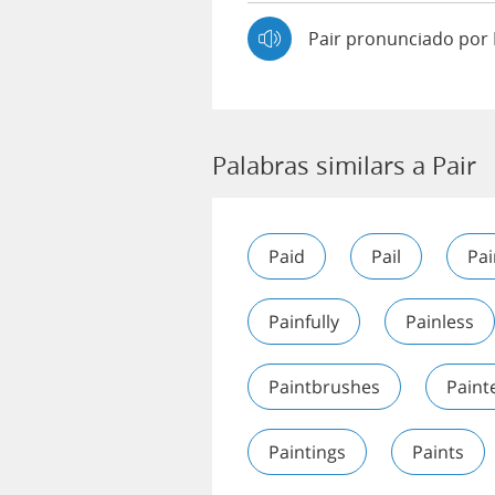
Pair pronunciado por
Palabras similars a Pair
Paid
Pail
Pai
Painfully
Painless
Paintbrushes
Paint
Paintings
Paints