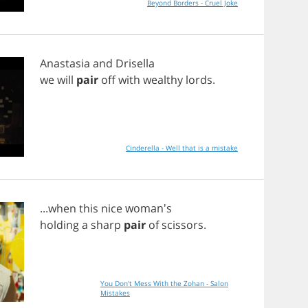
Beyond Borders - Cruel Joke
Anastasia
and
Drisella
we
will
pair
off
with
wealthy
lords
.
Cinderella - Well that is a mistake
...
when
this
nice
woman's
holding
a
sharp
pair
of
scissors
.
You Don't Mess With the Zohan - Salon
Mistakes