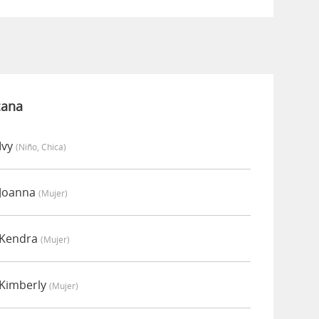
cana
Ivy
(niño, Chica)
 Joanna
(mujer)
 Kendra
(mujer)
 Kimberly
(mujer)