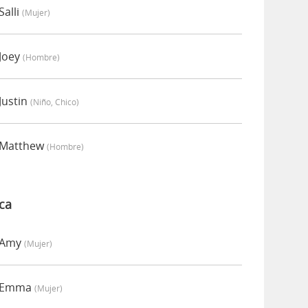
Salli
(mujer)
 Joey
(hombre)
Justin
(niño, Chico)
r Matthew
(hombre)
ca
r Amy
(mujer)
r Emma
(mujer)