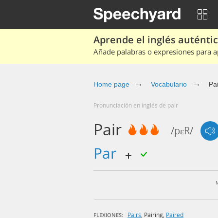
Aprende el inglés auténtico
Añade palabras o expresiones para ap
Home page
Vocabulario
Pai
Pronunciación en inglés de pair
Pair
/pɛR/
par
Pairs
,
Pairing
,
Paired
FLEXIONES: