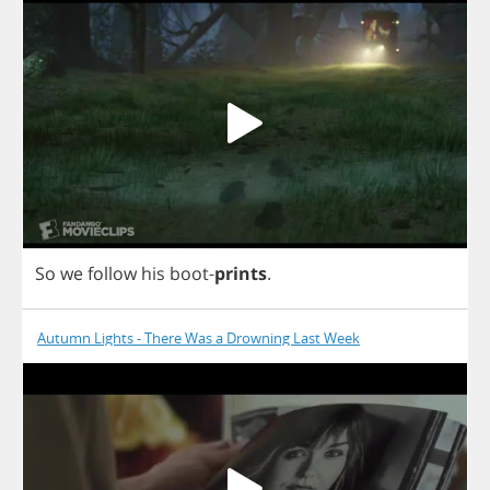
So
we
follow
his
boot
-
prints
.
Autumn Lights - There Was a Drowning Last Week