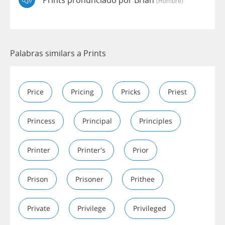
(hombre)
Palabras similars a Prints
Price
Pricing
Pricks
Priest
Princess
Principal
Principles
Printer
Printer's
Prior
Prison
Prisoner
Prithee
Private
Privilege
Privileged