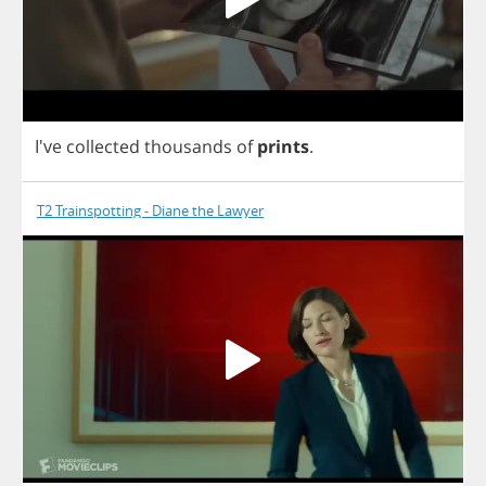
I've
collected
thousands
of
prints
.
T2 Trainspotting - Diane the Lawyer