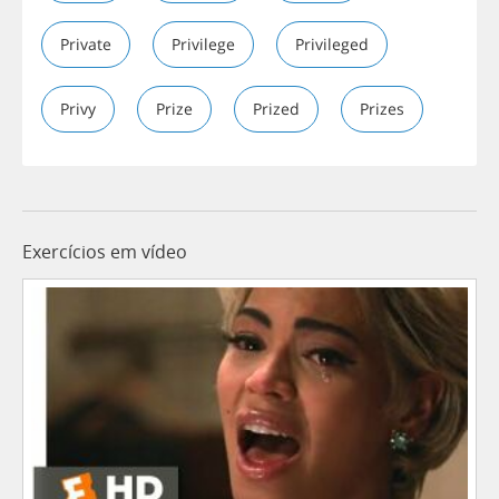
Private
Privilege
Privileged
Privy
Prize
Prized
Prizes
Exercícios em vídeo