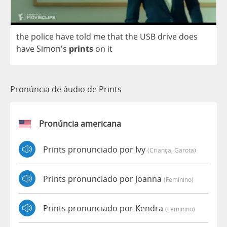
the
police
have
told
me
that
the
USB
drive
does
have
Simon's
prints
on
it
Pronúncia de áudio de Prints
Pronúncia americana
Prints pronunciado por Ivy
(criança, Garota)
Prints pronunciado por Joanna
(feminino)
Prints pronunciado por Kendra
(feminino)