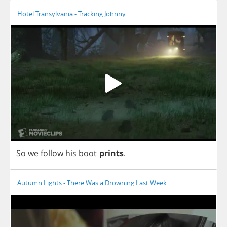
Hotel Transylvania - Tracking Johnny
So
we
follow
his
boot
-
prints
.
Autumn Lights - There Was a Drowning Last Week