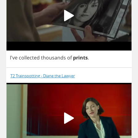
I've
collected
thousands
of
prints
.
T2 Trainspotting - Diane the Lawyer