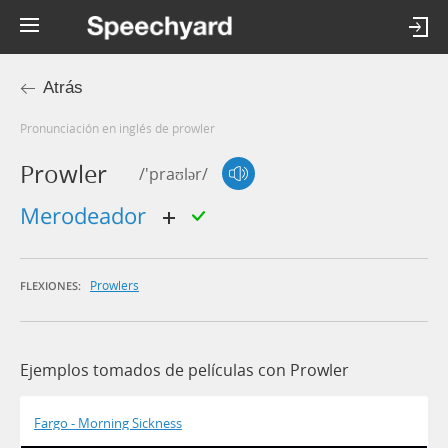
Atrás
Pronunciación en inglés de prowler
Prowler
/'praʊlər/
merodeador
Prowlers
FLEXIONES:
Ejemplos tomados de películas con Prowler
Fargo - Morning Sickness