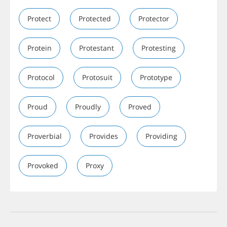
Protect
Protected
Protector
Protein
Protestant
Protesting
Protocol
Protosuit
Prototype
Proud
Proudly
Proved
Proverbial
Provides
Providing
Provoked
Proxy